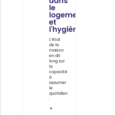
dans
le
logement
et
l'hygiène
L’état
de la
maison
en dit
long sur
la
capacité
à
assumer
le
quotidien
:
Un
logement