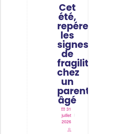
Cet
été,
repérer
les
signes
de
fragilité
chez
un
parent
âgé
31
juillet
2026