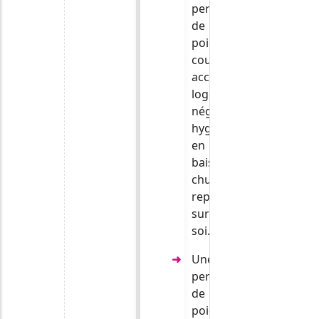
perte
de
poids,
courrier
accumulé,
logement
négligé,
hygiène
en
baisse,
chutes,
repli
sur
soi.
Une
perte
de
poids