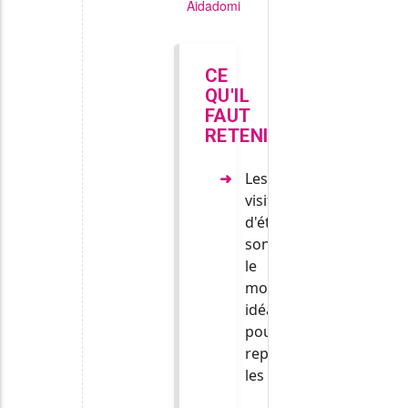
Aidadomi
CE
QU'IL
FAUT
RETENIR
Les
visites
d'été
sont
le
moment
idéal
pour
repérer
les
signes