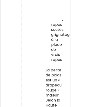
pas
d’enthousiasme
à
table
,
repas
sautés,
grignotage
à la
place
de
vrais
repas
La perte
de poids
est un «
drapeau
rouge »
majeur.
Selon la
Haute