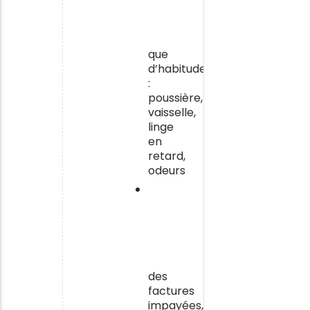
moins
bien
entretenu
que
d’habitude
:
poussière,
vaisselle,
linge
en
retard,
odeurs
Du
courrier
non
ouvert
qui
s’accumule
,
des
factures
impayées,