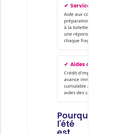
Services complets
Aide aux courses,
préparation des repas, aide
à la toilette, compagnie :
une réponse adaptée à
chaque fragilité.
Aides optimisées
Crédit d'impôt 50 % avec
avance immédiate,
cumulable avec l'APA et les
aides des caisses de retraite.
Pourquoi
l'été
est