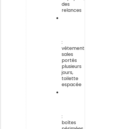
des
relances
Une
hygiène
corporelle
négligée
:
vêtements
sales
portés
plusieurs
jours,
toilette
espacée
Des
médicaments
mal
gérés
:
boîtes
périmées,