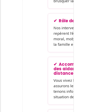
brusquer la personne.
Rôle de veille
Nos intervenants réguliers
repèrent l'évolution (poids,
moral, mobilité) et alertent
la famille en cas de besoin.
Accompagnement
des aidants à
distance
Vous vivez loin ? Nous
assurons le lien et vous
tenons informés de la
situation de votre proche.