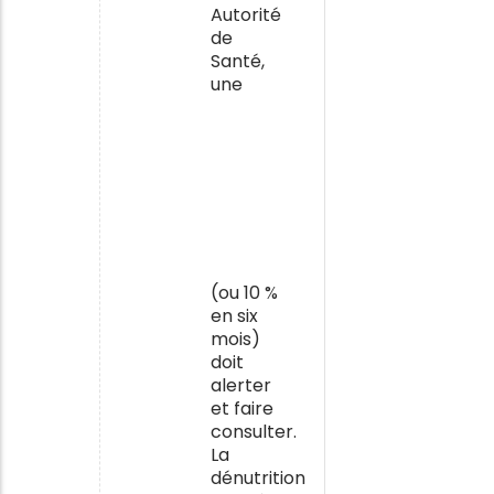
Autorité
de
Santé,
une
perte
de
poids
involontaire
de plus
de 5 %
en un
mois
(ou 10 %
en six
mois)
doit
alerter
et faire
consulter.
La
dénutrition