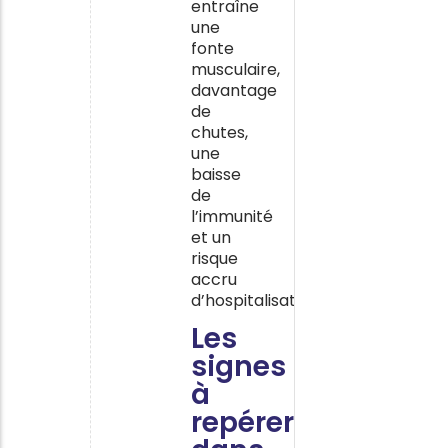
entraîne
une
fonte
musculaire,
davantage
de
chutes,
une
baisse
de
l’immunité
et un
risque
accru
d’hospitalisation.
Les
signes
à
repérer