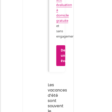
évaluation
à
domicile
gratuite
et
sans
engagement.
Demander
une
évaluation
Les
vacances
d’été
sont
souvent
le