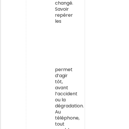
changé.
Savoir
repérer
les
signes
de
fragilité
chez
une
personne
âgée
permet
d’agir
tôt,
avant
l’accident
ou la
dégradation.
Au
téléphone,
tout