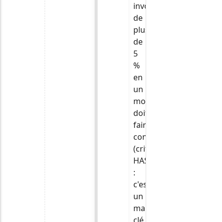
involontaire
de
plus
de
5
%
en
un
mois
doit
faire
consulter
(critère
HAS)
:
c'est
un
marqueur
clé