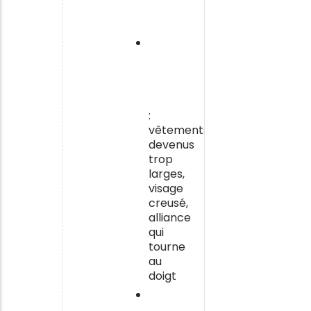
d’aliments
périmés
Une
perte
de
poids
visible
:
vêtements
devenus
trop
larges,
visage
creusé,
alliance
qui
tourne
au
doigt
Peu
ou