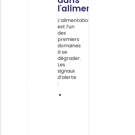
dans
l'alimentation
L’alimentation
est l’un
des
premiers
domaines
à se
dégrader.
Les
signaux
d’alerte
:
Un
réfrigérateur
vide,
ou
au
contraire
rempli