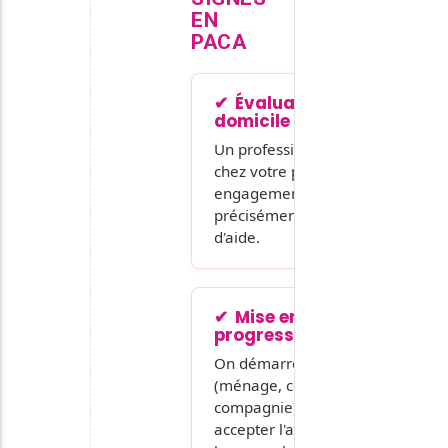
EN
PACA
Évaluation à
domicile gratuite
Un professionnel se rend
chez votre proche, sans
engagement, pour définir
précisément le bon niveau
d'aide.
Mise en place
progressive
On démarre en douceur
(ménage, courses,
compagnie) pour faire
accepter l'aide sans