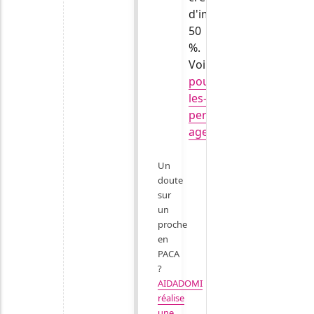
d'impôt
50
%.
Voir
pour-
les-
personnes-
agees.gouv.fr
.
Un
doute
sur
un
proche
en
PACA
?
AIDADOMI
réalise
une