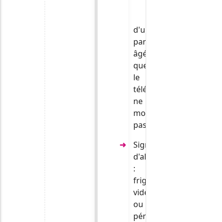
de
fragilité
d'un
parent
âgé,
que
le
téléphone
ne
montre
pas.
Signaux
d'alerte
:
frigo
vide
ou
périmé,