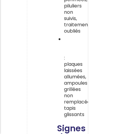
piluliers
non
suivis,
traitements
oubliés
Des
dangers
domestiques
:
plaques
laissées
allumées,
ampoules
grillées
non
remplacées,
tapis
glissants
Signes