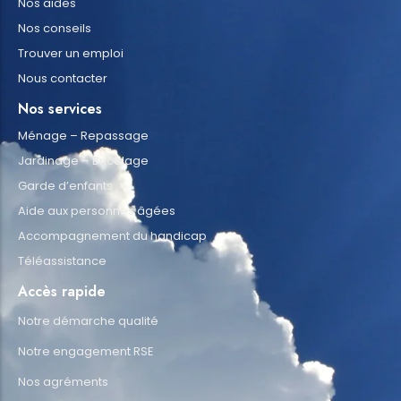
Nos aides
Nos conseils
Trouver un emploi
Nous contacter
Nos services
Ménage – Repassage
Jardinage – Bricolage
Garde d’enfants
Aide aux personnes âgées
Accompagnement du handicap
Téléassistance
Accès rapide
Notre démarche qualité
Notre engagement RSE
Nos agréments