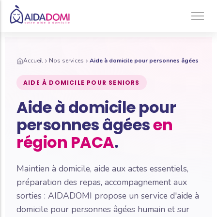
Ménage à domicile & Repassage
Accueil
Nos services
Aide à domicile pour personnes âgées
Garde d’enfants
Jardinage & Bricolage
AIDE À DOMICILE POUR SENIORS
Aide aux personnes âgées
Aide à domicile pour
Accompagnement du handicap
personnes âgées
en
Téléassistance
région PACA
.
Maintien à domicile, aide aux actes essentiels,
préparation des repas, accompagnement aux
sorties : AIDADOMI propose un service d'aide à
domicile pour personnes âgées humain et sur