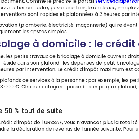
du bâtiment. Comme le précise le portail
servicesalaperson
 accrocher un cadre, poser une tringle à rideaux, remplac
terventions sont rapides et plafonnées à 2 heures par int
ation (plomberie, électricité, maçonnerie) qui relèvent d
niquement les gestes simples.
colage à domicile : le crédi
, les petits travaux de bricolage à domicile ouvrent dro
n réside dans son plafond : les dépenses de petit bricola
heures par intervention. Le crédit d’impôt maximum est 
plafonds de services à la personne : par exemple, les pet
 3 000 €. Chaque catégorie possède son propre plafond, qu
e 50 % tout de suite
édit d’impôt de l’URSSAF, vous n’avancez plus la totalité
ndre la déclaration de revenus de l’année suivante. Pour 