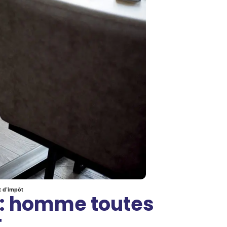
t d’impôt
e : homme toutes
t