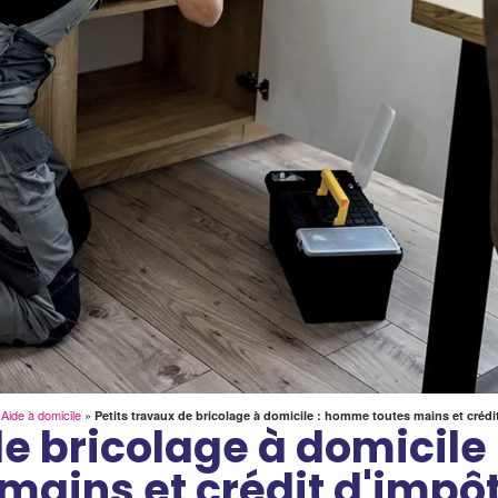
»
Aide à domicile
»
Petits travaux de bricolage à domicile : homme toutes mains et crédi
de bricolage à domicil
mains et crédit d'impô