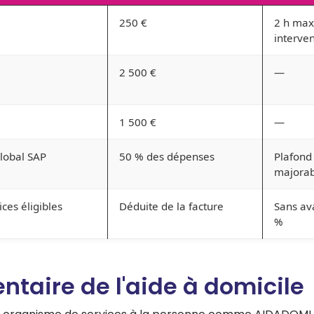
250 €
2 h max
interve
2 500 €
—
1 500 €
—
lobal SAP
50 % des dépenses
Plafond
majorab
ices éligibles
Déduite de la facture
Sans av
%
taire de l'aide à domicile