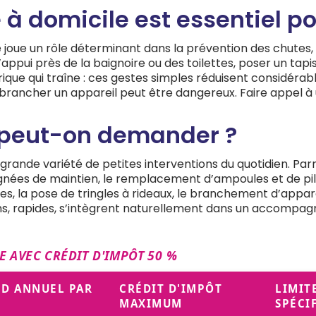
 à domicile est essentiel po
ge joue un rôle déterminant dans la prévention des chute
’appui près de la baignoire ou des toilettes, poser un t
ctrique qui traîne : ces gestes simples réduisent considéra
brancher un appareil peut être dangereux. Faire appel à 
x peut-on demander ?
ande variété de petites interventions du quotidien. Parm
poignées de maintien, le remplacement d’ampoules et de p
cadres, la pose de tringles à rideaux, le branchement d’ap
tions, rapides, s’intègrent naturellement dans un accompa
E AVEC CRÉDIT D'IMPÔT 50 %
D ANNUEL PAR
CRÉDIT D'IMPÔT
LIMIT
MAXIMUM
SPÉCI