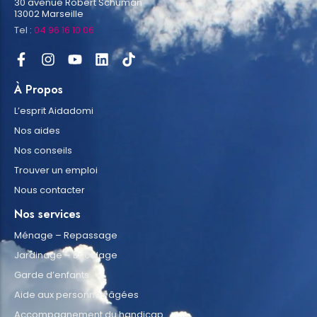
30 avenue Robert Schuman
13002 Marseille
Tel :
04 96 16 10 06
À Propos
L’esprit Aidadomi
Nos aides
Nos conseils
Trouver un emploi
Nous contacter
Nos services
Ménage – Repassage
Jardinage – Bricolage
Garde d’enfants
Aide aux personnes âgées
Accompagnement du handicap