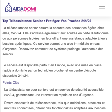
Top Téléassistance Senior : Protégez Vos Proches 24h/24
Ménage à domicile & Repassage
La téléassistance senior assure la sécurité des personnes âgées chez
elles, 24h/24. Elle s’adresse également aux adultes en perte d’autonomie
Garde d’enfants
ou aux personnes isolées, en leur offrant une assistance adaptée à leurs
Jardinage & Bricolage
besoins spécifiques. Ce service permet une aide immédiate en cas
d’urgence. Découvrez comment ce système prolonge l’autonomie des
Aide aux personnes âgées
seniors.
Accompagnement du handicap
Le service est disponible partout en France, avec une mise en place
Téléassistance
rapide à domicile par un technicien proche, et un centre d’écoute
disponible 24h/24.
Points Clés
La téléassistance pour seniors est un service de sécurité accessible
24h/24, garantissant une intervention rapide en cas d’urgence.
Divers dispositifs de téléassistance, tels que médaillons, bracelets et
montres connectées, offrent des fonctionnalités adaptées aux besoins