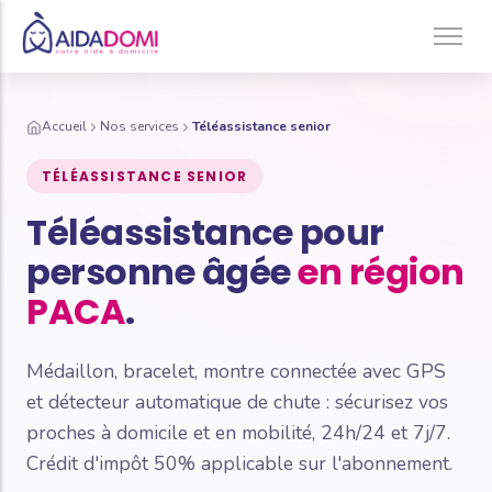
Ménage à domicile & Repassage
Accueil
Nos services
Téléassistance senior
Garde d’enfants
TÉLÉASSISTANCE SENIOR
Jardinage & Bricolage
Téléassistance pour
Aide aux personnes âgées
personne âgée
en région
Accompagnement du handicap
PACA
.
Téléassistance
Médaillon, bracelet, montre connectée avec GPS
et détecteur automatique de chute : sécurisez vos
proches à domicile et en mobilité, 24h/24 et 7j/7.
Crédit d'impôt 50% applicable sur l'abonnement.