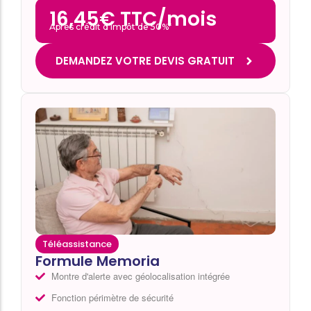
16,45€ TTC/mois
Après crédit d’impôt de 50%*
DEMANDEZ VOTRE DEVIS GRATUIT
Téléassistance
Formule Memoria
Montre d'alerte avec géolocalisation intégrée
Fonction périmètre de sécurité