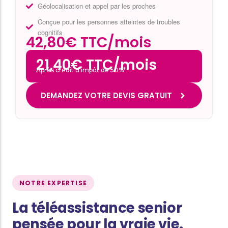
Géolocalisation et appel par les proches
Conçue pour les personnes atteintes de troubles
cognitifs
42,80€ TTC/mois
21,40€ TTC/mois
Après crédit d’impôt de 50%*
DEMANDEZ VOTRE DEVIS GRATUIT
NOTRE EXPERTISE
La téléassistance senior
pensée pour la vraie vie.