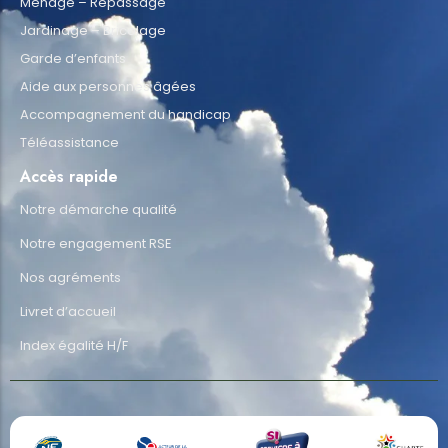
Ménage – Repassage
Jardinage – Bricolage
Garde d’enfants
Aide aux personnes âgées
Accompagnement du handicap
Téléassistance
Accès rapide
Notre démarche qualité
Notre engagement RSE
Nos agréments
Livret d’accueil
Index égalité H/F