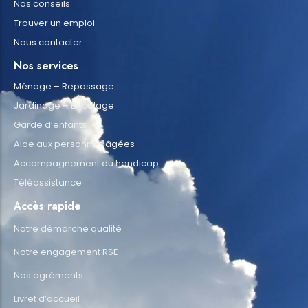
Nos conseils
Trouver un emploi
Nous contacter
Nos services
Ménage – Repassage
Jardinage – Bricolage
Garde d’enfants
Aide aux personnes âgées
Accompagnement du handicap
Téléassistance
Accès rapide
Notre démarche qualité
Notre engagement RSE
Nos agréments
Livret d’accueil