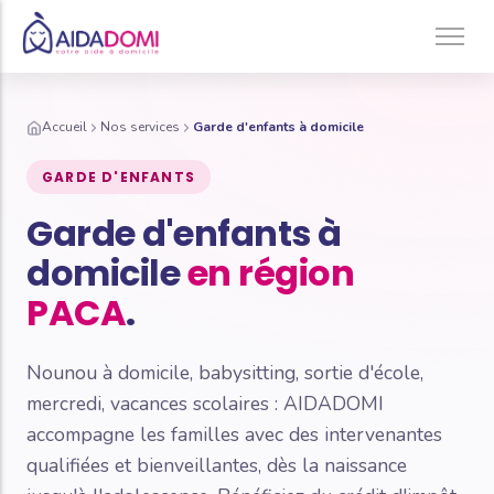
Ménage à domicile & Repassage
Accueil
Nos services
Garde d'enfants à domicile
Garde d’enfants
GARDE D'ENFANTS
Jardinage & Bricolage
Garde d'enfants à
Aide aux personnes âgées
domicile
en région
Accompagnement du handicap
PACA
.
Téléassistance
Nounou à domicile, babysitting, sortie d'école,
mercredi, vacances scolaires : AIDADOMI
accompagne les familles avec des intervenantes
qualifiées et bienveillantes, dès la naissance