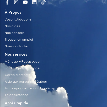
À Propos
L’esprit Aidadomi
Nos aides
Nos conseils
Trouver un emploi
Nous contacter
Nos services
Ménage – Repassage
Jardinage – Bricolage
Garde d’enfants
Aide aux personnes âgées
Accompagnement du handicap
Téléassistance
Accès rapide