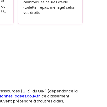
 et
calibrons les heures d'aide
s du
(toilette, repas, ménage) selon
 83,
vos droits.
?
-ressources (GIR), du GIR 1 (dépendance la
sonnes-agees.gouv.fr
, ce classement
 peuvent prétendre à d’autres aides,