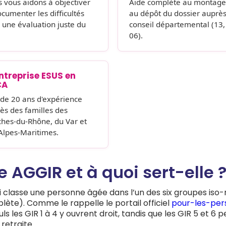
 vous aidons à objectiver
Aide complète au montage
ocumenter les difficultés
au dépôt du dossier auprè
 une évaluation juste du
conseil départemental (13,
06).
ntreprise ESUS en
CA
 de 20 ans d'expérience
ès des familles des
hes-du-Rhône, du Var et
Alpes-Maritimes.
e AGGIR et à quoi sert-elle 
qui classe une personne âgée dans l’un des six groupes iso
lète). Comme le rappelle le portail officiel
pour-les-per
ls les GIR 1 à 4 y ouvrent droit, tandis que les GIR 5 et 6
retraite.