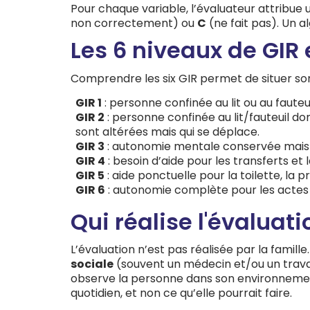
Pour chaque variable, l’évaluateur attribue 
non correctement) ou
C
(ne fait pas). Un a
Les 6 niveaux de GIR
Comprendre les six GIR permet de situer son 
GIR 1
: personne confinée au lit ou au faute
GIR 2
: personne confinée au lit/fauteuil d
sont altérées mais qui se déplace.
GIR 3
: autonomie mentale conservée mais b
GIR 4
: besoin d’aide pour les transferts et l
GIR 5
: aide ponctuelle pour la toilette, la
GIR 6
: autonomie complète pour les actes e
Qui réalise l'évaluati
L’évaluation n’est pas réalisée par la fami
sociale
(souvent un médecin et/ou un travail
observe la personne dans son environnement 
quotidien, et non ce qu’elle pourrait faire.