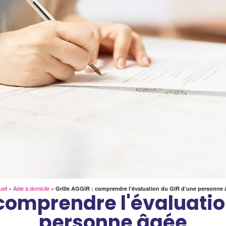
eil
»
Aide à domicile
»
Grille AGGIR : comprendre l’évaluation du GIR d’une personne 
: comprendre l'évaluatio
personne âgée