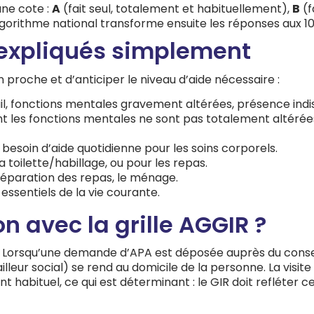
une cote :
A
(fait seul, totalement et habituellement),
B
(f
lgorithme national transforme ensuite les réponses aux 10
 expliqués simplement
proche et d’anticiper le niveau d’aide nécessaire :
uil, fonctions mentales gravement altérées, présence ind
ont les fonctions mentales ne sont pas totalement altéré
esoin d’aide quotidienne pour les soins corporels.
a toilette/habillage, ou pour les repas.
 préparation des repas, le ménage.
ssentiels de la vie courante.
on avec la grille AGGIR ?
lle. Lorsqu’une demande d’APA est déposée auprès du con
leur social) se rend au domicile de la personne. La visit
habituel, ce qui est déterminant : le GIR doit refléter c