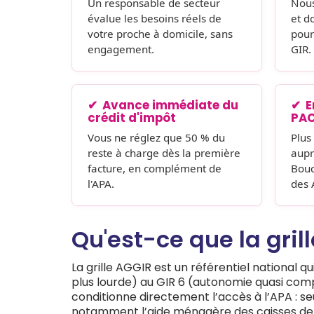
Un responsable de secteur
Nous
évalue les besoins réels de
et d
votre proche à domicile, sans
pour
engagement.
GIR.
Avance immédiate du
E
crédit d'impôt
PA
Vous ne réglez que 50 % du
Plus
reste à charge dès la première
aupr
facture, en complément de
Bouc
l'APA.
des 
Qu'est-ce que la grill
La grille AGGIR est un référentiel national 
plus lourde) au GIR 6 (autonomie quasi comp
conditionne directement l’accès à l’APA : seu
notamment l’aide ménagère des caisses de 