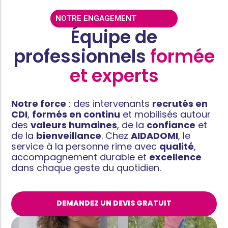
NOTRE ENGAGEMENT
Équipe de
professionnels
formée
et experts
Notre force
: des intervenants
recrutés en
CDI
,
formés en continu
et mobilisés autour
des
valeurs humaines
, de la
confiance
et
de la
bienveillance
. Chez
AIDADOMI
, le
service à la personne rime avec
qualité
,
accompagnement durable et
excellence
dans chaque geste du quotidien.
DEMANDEZ UN DEVIS GRATUIT