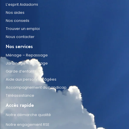
L’esprit Aidadomi
Nos aides
Nos conseils
Trouver un emploi
Nous contacter
Nos services
Ménage – Repassage
Jardinage – Bricolage
Garde d’enfants
Aide aux personnes âgées
Accompagnement du handicap
Téléassistance
Accès rapide
Notre démarche qualité
Notre engagement RSE