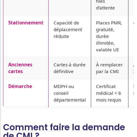
files
d'attente
Stationnement
Capacité de
Places PMR,
O
déplacement
gratuité,
1
réduite
durée
illimitée,
valable UE
Anciennes
Cartes à durée
À remplacer
A
cartes
définitive
par la CMI
3
Démarche
MDPH ou
Certificat
S
conseil
médical < 6
s
départemental
mois requis
Comment faire la demande
de CMI ?