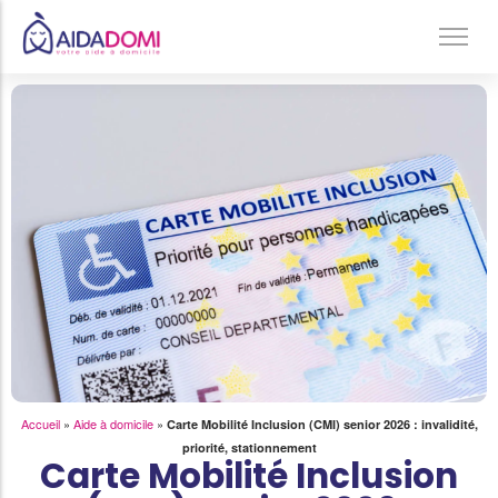
Ménage à domicile & Repassage
Garde d’enfants
Jardinage & Bricolage
Aide aux personnes âgées
Accompagnement du handicap
Téléassistance
Accueil
»
Aide à domicile
»
Carte Mobilité Inclusion (CMI) senior 2026 : invalidité,
priorité, stationnement
Carte Mobilité Inclusion