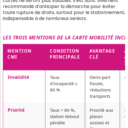
cartes ne seront plus valables. Il est donc vivement
recommandé d’anticiper la démarche pour éviter
toute rupture de droits, surtout pour le stationnement,
indispensable à de nombreux seniors.
LES TROIS MENTIONS DE LA CARTE MOBILITÉ INC
MENTION
CONDITION
AVANTAGE
A
CMI
PRINCIPALE
CLÉ
A
?
Invalidité
Taux
Demi-part
O
d'incapacité ≥
fiscale,
1
80 %
réductions
transports
Priorité
Taux < 80 %,
Priorité aux
N
station debout
places
d
pénible
assises et