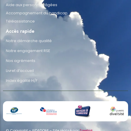
Aide aux personnes âgées
Accompagnement du handicap
Téléassistance
Accès rapide
Notre démarche qualité
Notre engagement RSE
Nos agréments
Livret d’accueil
Index égalité H/F
© Copyright – AIDADOMI – Site réalisé par
Treelink