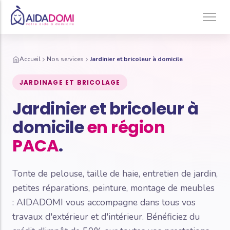
Ménage à domicile & Repassage
Accueil
Nos services
Jardinier et bricoleur à domicile
Garde d’enfants
JARDINAGE ET BRICOLAGE
Jardinage & Bricolage
Jardinier et bricoleur à
Aide aux personnes âgées
domicile
en région
Accompagnement du handicap
PACA
.
Téléassistance
Tonte de pelouse, taille de haie, entretien de jardin,
petites réparations, peinture, montage de meubles
: AIDADOMI vous accompagne dans tous vos
travaux d'extérieur et d'intérieur. Bénéficiez du