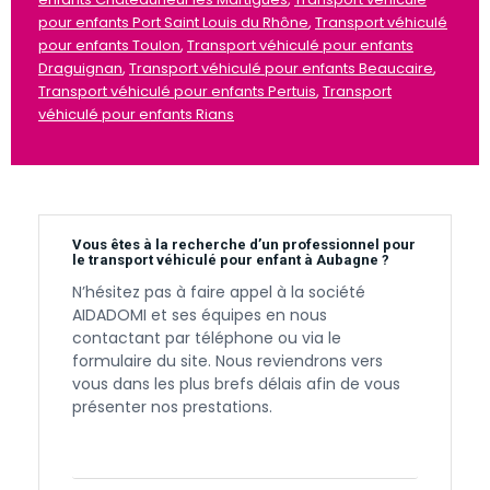
pour enfants Port Saint Louis du Rhône
,
Transport véhiculé
pour enfants Toulon
,
Transport véhiculé pour enfants
Draguignan
,
Transport véhiculé pour enfants Beaucaire
,
Transport véhiculé pour enfants Pertuis
,
Transport
véhiculé pour enfants Rians
Vous êtes à la recherche d’un professionnel pour
le transport véhiculé pour enfant à Aubagne ?
N’hésitez pas à faire appel à la société
AIDADOMI et ses équipes en nous
contactant par téléphone ou via le
formulaire du site. Nous reviendrons vers
vous dans les plus brefs délais afin de vous
présenter nos prestations.
Contactez-nous