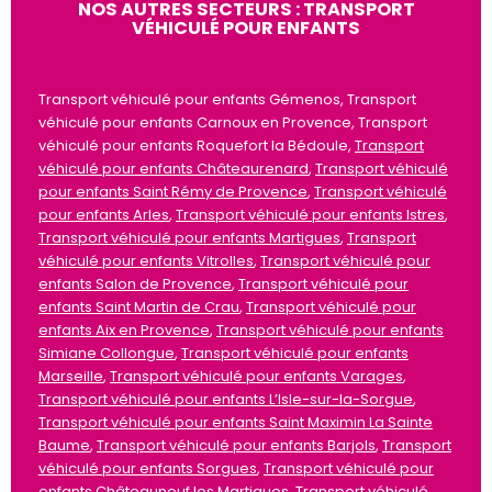
NOS AUTRES SECTEURS : TRANSPORT
VÉHICULÉ POUR ENFANTS
Transport véhiculé pour enfants Gémenos, Transport
véhiculé pour enfants Carnoux en Provence, Transport
véhiculé pour enfants Roquefort la Bédoule,
Transport
véhiculé pour enfants Châteaurenard
,
Transport véhiculé
pour enfants Saint Rémy de Provence
,
Transport véhiculé
pour enfants Arles
,
Transport véhiculé pour enfants Istres
,
Transport véhiculé pour enfants Martigues
,
Transport
véhiculé pour enfants Vitrolles
,
Transport véhiculé pour
enfants Salon de Provence
,
Transport véhiculé pour
enfants Saint Martin de Crau
,
Transport véhiculé pour
enfants Aix en Provence
,
Transport véhiculé pour enfants
Simiane Collongue
,
Transport véhiculé pour enfants
Marseille
,
Transport véhiculé pour enfants Varages
,
Transport véhiculé pour enfants L’Isle-sur-la-Sorgue
,
Transport véhiculé pour enfants Saint Maximin La Sainte
Baume
,
Transport véhiculé pour enfants Barjols
,
Transport
véhiculé pour enfants Sorgues
,
Transport véhiculé pour
enfants Châteauneuf les Martigues
,
Transport véhiculé