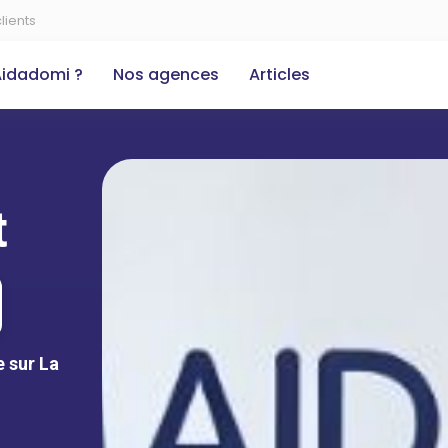
lients
Aidadomi ?
Nos agences
Articles
t
 sur La