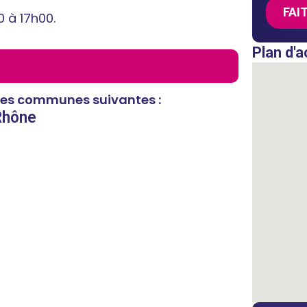
FAI
0 à 17h00.
Plan d'a
 les communes suivantes :
 Rhône