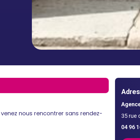
Adres
Agence
, venez nous rencontrer sans rendez-
35 rue 
04 96 