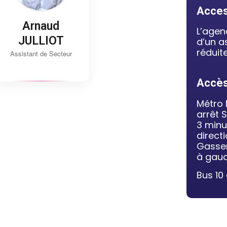
Access
Arnaud
L’agen
JULLIOT
d’un a
réduite
Assistant de Secteur
Accès
Métro 
arrêt 
3 minu
direct
Gassen
à gauc
Bus 10