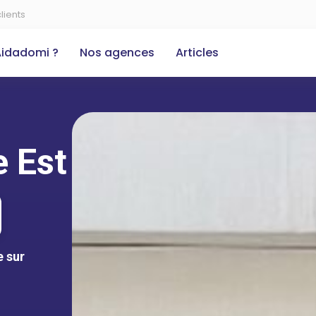
lients
Aidadomi ?
Nos agences
Articles
e Est
e sur