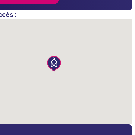
ccès :