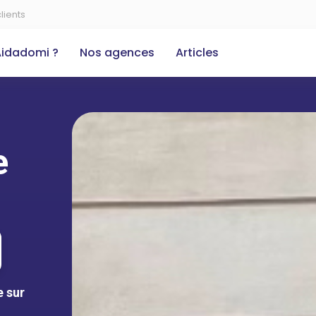
lients
Aidadomi ?
Nos agences
Articles
e
e sur