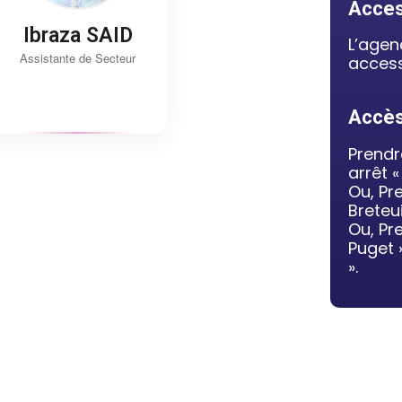
Access
Ibraza SAID
L’agen
Assistante de Secteur
access
Accès
Prendr
arrêt «
Ou, Pr
Breteui
Ou, Pr
Puget »
».