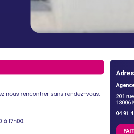
Adres
Agence
nez nous rencontrer sans rendez-vous.
201 rue
13006 M
04 91 
0 à 17h00.
FAI