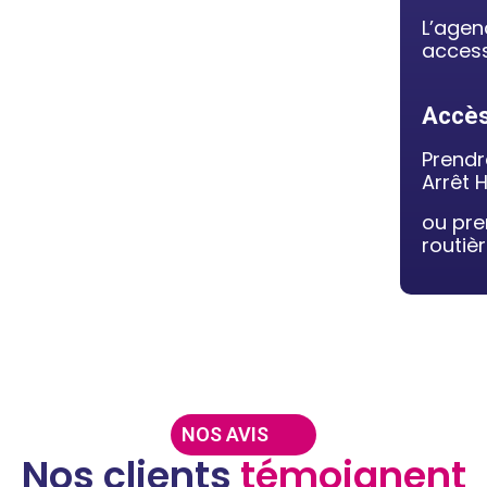
L’agen
access
Accès
Prendr
Arrêt H
ou pre
routiè
NOS AVIS
Nos clients
témoignent