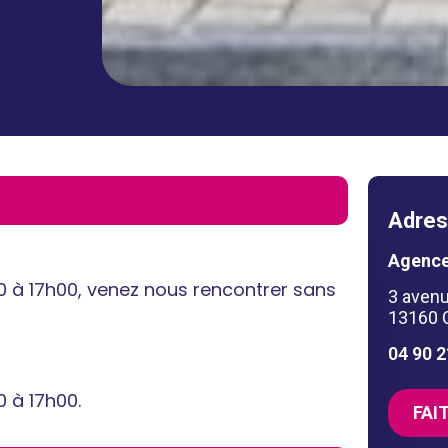
Adres
Agence
0 à 17h00, venez nous rencontrer sans
3 avenu
13160 
04 90 
0 à 17h00.
FAI