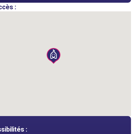
ccès :
ibilités :