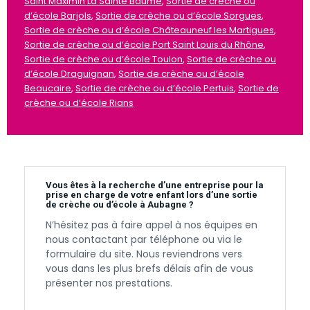
Saint Maximin La Sainte Baume
,
Sortie de crèche ou
d’école Barjols
,
Sortie de crèche ou d’école Sorgues
,
Sortie de crèche ou d’école Châteauneuf les Martigues
,
Sortie de crèche ou d’école Port Saint Louis du Rhône
,
Sortie de crèche ou d’école Toulon
,
Sortie de crèche ou
d’école Draguignan
,
Sortie de crèche ou d’école
Beaucaire
,
Sortie de crèche ou d’école Pertuis
,
Sortie de
crèche ou d’école Rians
Vous êtes à la recherche d’une entreprise pour la
prise en charge de votre enfant lors d’une sortie
de crèche ou d’école à Aubagne ?
N’hésitez pas à faire appel à nos équipes en
nous contactant par téléphone ou via le
formulaire du site. Nous reviendrons vers
vous dans les plus brefs délais afin de vous
présenter nos prestations.