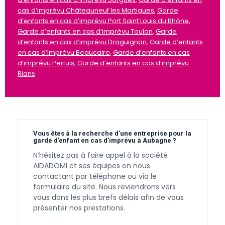
cas d’imprévu Châteauneuf les Martigues
,
Garde
d’enfants en cas d’imprévu Port Saint Louis du Rhône
,
Garde d’enfants en cas d’imprévu Toulon
,
Garde
d’enfants en cas d’imprévu Draguignan
,
Garde d’enfants
en cas d’imprévu Beaucaire
,
Garde d’enfants en cas
d’imprévu Pertuis
,
Garde d’enfants en cas d’imprévu
Rians
Vous êtes à la recherche d’une entreprise pour la
garde d’enfant en cas d’imprévu à Aubagne ?
N’hésitez pas à faire appel à la société
AIDADOMI et ses équipes en nous
contactant par téléphone ou via le
formulaire du site. Nous reviendrons vers
vous dans les plus brefs délais afin de vous
présenter nos prestations.