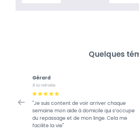
Quelques tém
Gérard
À la retraite
tretien
Je suis content de voir arriver chaque
à la
semaine mon aide à domicile qui s’occupe
rès
du repassage et de mon linge. Cela me
te de son
facilite la vie