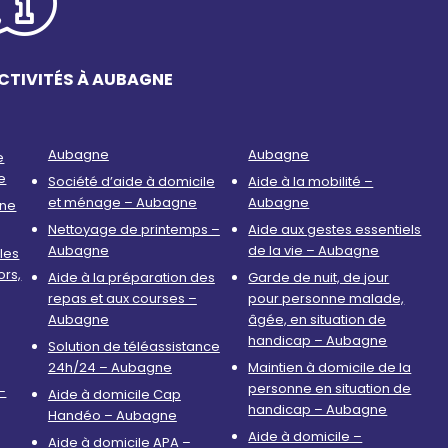
CTIVITÉS À AUBAGNE
Aubagne
Aubagne
e
e
Société d’aide à domicile
Aide à la mobilité –
et ménage – Aubagne
Aubagne
nne
Nettoyage de printemps –
Aide aux gestes essentiels
Aubagne
de la vie – Aubagne
les
ors,
Aide à la préparation des
Garde de nuit, de jour
repas et aux courses –
pour personne malade,
Aubagne
âgée, en situation de
handicap – Aubagne
Solution de téléassistance
24h/24 – Aubagne
Maintien à domicile de la
personne en situation de
–
Aide à domicile Cap
handicap – Aubagne
Handéo – Aubagne
Aide à domicile –
Aide à domicile APA –