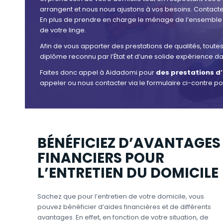
arrangent et nous nous ajustons à vos besoins. Contact
En plus de prendre en charge le ménage de l’ensemble
de votre linge.
Afin de vous apporter des prestations de qualités, toute
diplôme reconnu par l’État et d’une solide expérience 
Faites donc appel à Aidadomi pour
des prestations d
appeler ou nous contacter via le formulaire ci-contre p
BÉNÉFICIEZ D’AVANTAGES
FINANCIERS POUR
L’ENTRETIEN DU DOMICILE
Sachez que pour l’entretien de votre domicile, vous
pouvez bénéficier d’aides financières et de différents
avantages. En effet, en fonction de votre situation, de