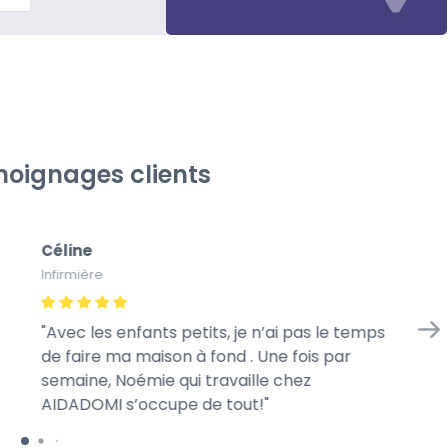
oignages clients
Céline
Gé
Infirmière
À l
Avec les enfants petits, je n’ai pas le temps
Me
de faire ma maison à fond . Une fois par
we
semaine, Noémie qui travaille chez
mo
AIDADOMI s’occupe de tout!
ra