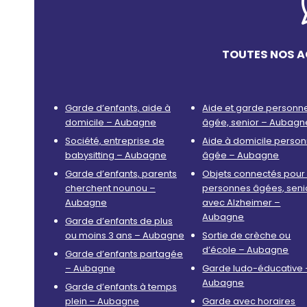
TOUTES NOS A
Garde d’enfants, aide à
Aide et garde personn
domicile – Aubagne
âgée, senior – Aubagn
Société, entreprise de
Aide à domicile perso
babysitting – Aubagne
âgée – Aubagne
Garde d’enfants, parents
Objets connectés pour 
cherchent nounou –
personnes âgées, seni
Aubagne
avec Alzheimer –
Aubagne
Garde d’enfants de plus
ou moins 3 ans – Aubagne
Sortie de crèche ou
d’école – Aubagne
Garde d’enfants partagée
– Aubagne
Garde ludo-éducative 
Aubagne
Garde d’enfants à temps
plein – Aubagne
Garde avec horaires