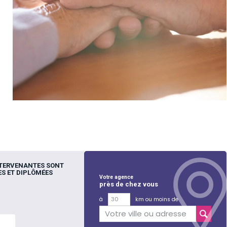
NTERVENANTES SONT
S ET DIPLÔMÉES
Votre agence
près de chez vous
à
km ou moins de
lus