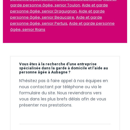
garde personne âgée, senior Toulon
,
Aide et garde
personne âgée, senior Draguignan
,
Aide et garde
personne âgée, senior Beaucaire
,
Aide et garde
personne âgée, senior Pertuis
,
Aide et garde personne
âgée, senior Rians
Vous êtes à la recherche d’une entreprise
spécialisée dans la garde à domicile et l’aide au
personne âgée à Aubagne ?
N’hésitez pas à faire appel à nos équipes en
nous contactant par téléphone ou via le
formulaire du site. Nous reviendrons vers
vous dans les plus brefs délais afin de vous
présenter nos prestations.
Contactez-nous