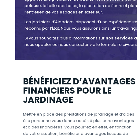
pelouse, la taille des haies, la plantation de fleurs et pl
l’entretien de vos espaces en extérieur.
Les jardiniers d’Aidadomi disposent d’une expérience i
reconnu par l’État. Nous vous assurons ainsi un travail 
Si vous souhaitez plus d’informations sur
nos services 
nous appeler ou nous contacter via le formulaire ci-cont
BÉNÉFICIEZ D’AVANTAGES
FINANCIERS POUR LE
JARDINAGE
Mettre en place des prestations de jardinage et d’aides
à la personne vous donne accès à plusieurs avantages
et aides financières. Vous pourrez en effet, en fonction
de votre situation, bénéficier d’avantages fiscaux, de