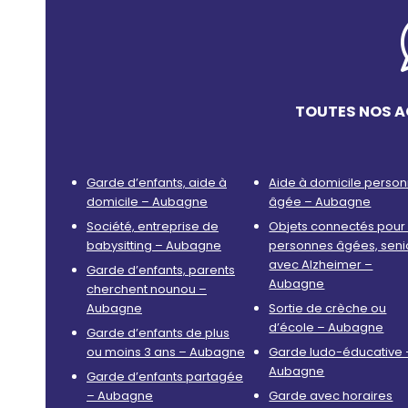
TOUTES NOS A
Garde d’enfants, aide à
Aide à domicile perso
domicile – Aubagne
âgée – Aubagne
Société, entreprise de
Objets connectés pour 
babysitting – Aubagne
personnes âgées, seni
avec Alzheimer –
Garde d’enfants, parents
Aubagne
cherchent nounou –
Aubagne
Sortie de crèche ou
d’école – Aubagne
Garde d’enfants de plus
ou moins 3 ans – Aubagne
Garde ludo-éducative 
Aubagne
Garde d’enfants partagée
– Aubagne
Garde avec horaires