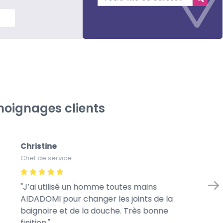
lus
oignages clients
Christine
Na
Chef de service
Ca
J’ai utilisé un homme toutes mains
A
AIDADOMI pour changer les joints de la
to
baignoire et de la douche. Très bonne
le
finition.
nic