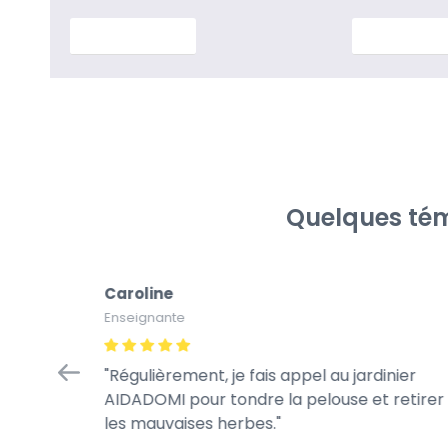
En savoir plus
En savoir p
Quelques tém
Caroline
Enseignante
op !!!
Régulièrement, je fais appel au jardinier
viable et
AIDADOMI pour tondre la pelouse et retirer
les mauvaises herbes.
s lors de