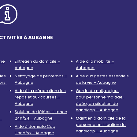
CTIVITÉS À AUBAGNE
nne
Entretien du domicile –
Aide à la mobilité –
Aubagne
Aubagne
les
Nettoyage de printemps –
Aide aux gestes essentiels
ors,
Aubagne
de la vie – Aubagne
Aide à la préparation des
Garde de nuit, de jour
repas et aux courses –
pour personne malade,
Aubagne
âgée, en situation de
handicap – Aubagne
Solution de téléassistance
–
24h/24 – Aubagne
Maintien à domicile de la
personne en situation de
Aide à domicile Cap
handicap – Aubagne
Handéo – Aubagne