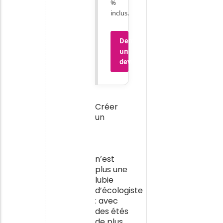
%
inclus.
Demander
un
devis
Créer
un
jardin
sans
arrosage
n’est
plus une
lubie
d’écologiste
: avec
des étés
de plus