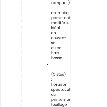
rampant)
:
aromatique
persistant,
mellifère,
idéal
en
couvre-
sol
ou en
haie
basse.
Le
ciste
(Cistus)
:
floraison
spectaculaire
au
printemps,
feuillage