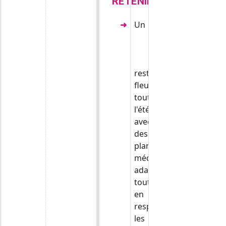
RETENIR
Un
jardin
sans
arrosage
reste
fleuri
tout
l'été
avec
des
plantes
méditerranéennes
adaptées,
tout
en
respectant
les