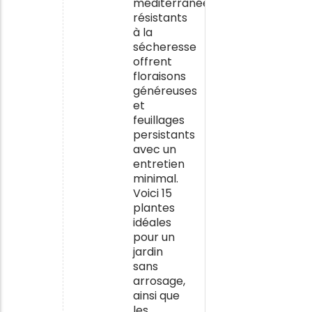
méditerranéens
résistants
à la
sécheresse
offrent
floraisons
généreuses
et
feuillages
persistants
avec un
entretien
minimal.
Voici 15
plantes
idéales
pour un
jardin
sans
arrosage,
ainsi que
les