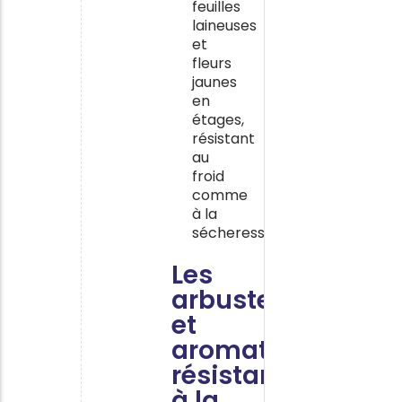
feuilles
laineuses
et
fleurs
jaunes
en
étages,
résistant
au
froid
comme
à la
sécheresse.
Les
arbustes
et
aromatiques
résistants
à la