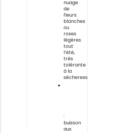
nuage
de
fleurs
blanches
ou
roses
légères
tout
l’été,
très
tolérante
à la
sécheresse.
La
Phlomis
(sauge
de
Jérusalem)
:
buisson
aux