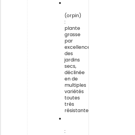
Le
sedum
(orpin)
:
plante
grasse
par
excellence
des
jardins
secs,
déclinée
en de
multiples
variétés
toutes
très
résistantes.
La
gaura
: