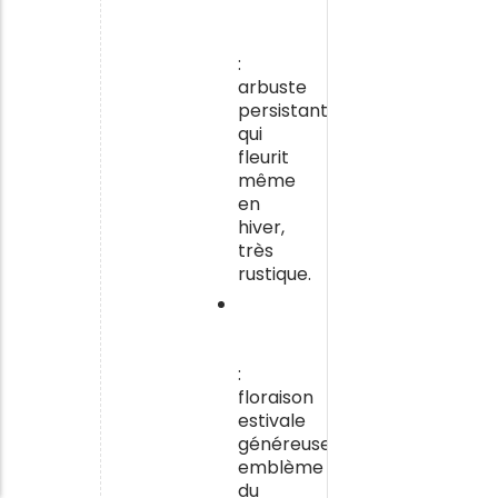
(Viburnum
tinus)
:
arbuste
persistant
qui
fleurit
même
en
hiver,
très
rustique.
L’oléandre
(laurier-
rose)
:
floraison
estivale
généreuse,
emblème
du