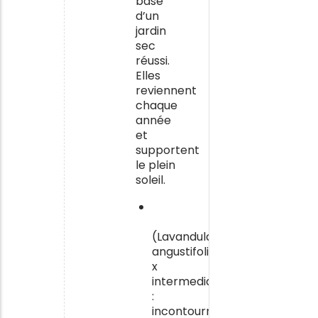
base
d’un
jardin
sec
réussi.
Elles
reviennent
chaque
année
et
supportent
le plein
soleil.
La
lavande
(Lavandula
angustifolia,
x
intermedia)
:
incontournable,