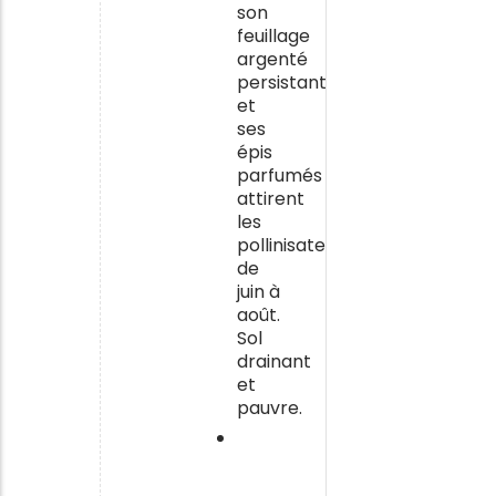
son
feuillage
argenté
persistant
et
ses
épis
parfumés
attirent
les
pollinisateurs
de
juin à
août.
Sol
drainant
et
pauvre.
La
santoline
petit-