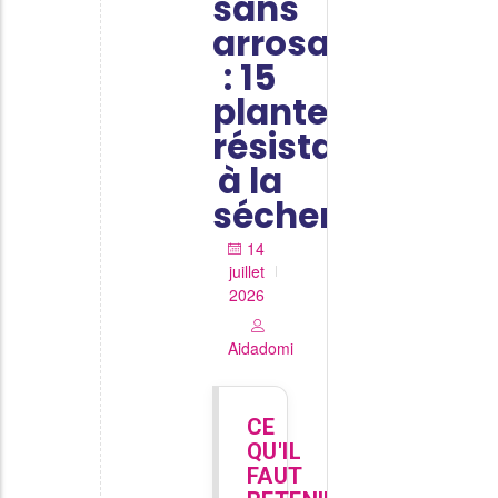
sans
arrosage
: 15
plantes
résistantes
à la
sécheresse
14
juillet
2026
Aidadomi
CE
QU'IL
FAUT