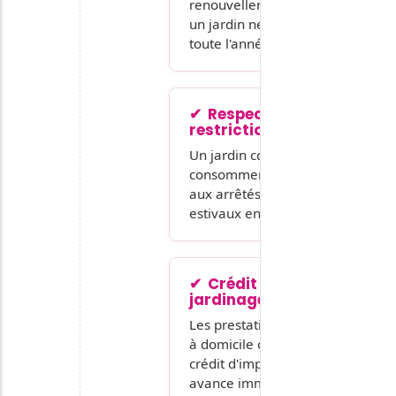
renouvellement du paillage :
un jardin net et florifère
toute l'année, sans corvée.
Respect des
restrictions d'eau
Un jardin conçu pour
consommer peu, conforme
aux arrêtés préfectoraux
estivaux en PACA.
Crédit d'impôt
jardinage 50 %
Les prestations de jardinage
à domicile ouvrent droit au
crédit d'impôt de 50 %, avec
avance immédiate.