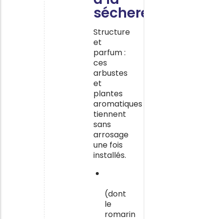
sécheresse
Structure
et
parfum :
ces
arbustes
et
plantes
aromatiques
tiennent
sans
arrosage
une fois
installés.
Le
romarin
(dont
le
romarin