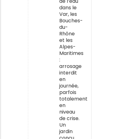
de l’eau
dans le
Var, les
Bouches-
du-
Rhône
et les
Alpes-
Maritimes
:
arrosage
interdit
en
journée,
parfois
totalement
en
niveau
de crise.
Un
jardin
conçu