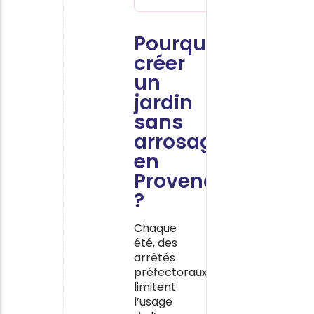
Pourquoi
créer
un
jardin
sans
arrosage
en
Provence
?
Chaque
été, des
arrêtés
préfectoraux
limitent
l’usage