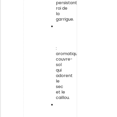
persistant,
roi de
la
garrigue.
Le
thym
et la
sarriette
:
aromatiques
couvre-
sol
qui
adorent
le
sec
et le
caillou.
Le
laurier-
tin