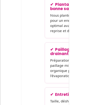
Plantation à la
bonne saison
Nous plantons à l'automne
pour un enracinement
optimal avant l'été, gage de
reprise et d'autonomie.
Paillage et sol
drainant
Préparation du sol et
paillage minéral ou
organique pour limiter
l'évaporation et l'entretien.
Entretien saisonnier
Taille, désherbage,