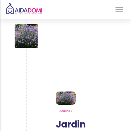
Accueil
/
Jardinage
Jardin
Ménage à domicile & Repassage
sans
Garde d’enfants
arrosage
: 15
Jardinage & Bricolage
plantes
Aide aux personnes âgées
résistantes
Accompagnement du handicap
à la
Téléassistance
sécheresse
Accueil
»
Jardinage
Jardin