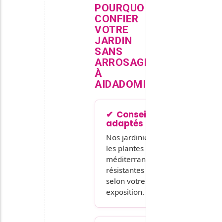
POURQUOI
CONFIER
VOTRE
JARDIN
SANS
ARROSAGE
À
AIDADOMI
Conseil en végétaux
adaptés
Nos jardiniers sélectionnent
les plantes
méditerranéennes
résistantes à la sécheresse
selon votre sol et votre
exposition.