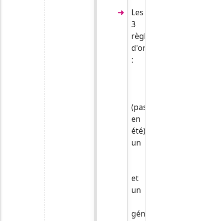
Les
3
règles
d'or
:
planter
à
l'automne
(pas
en
été),
un
sol
drainant
,
et
un
paillage
généreux