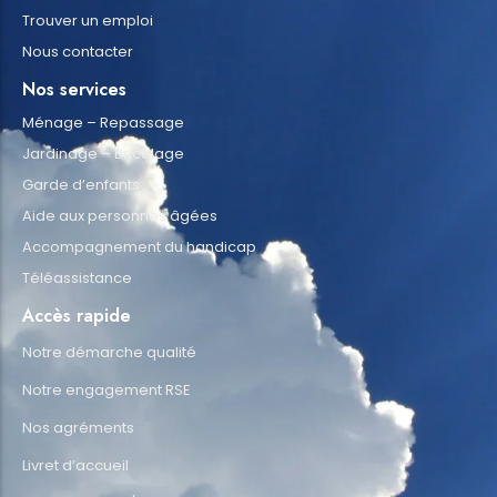
Trouver un emploi
Nous contacter
Nos services
Ménage – Repassage
Jardinage – Bricolage
Garde d’enfants
Aide aux personnes âgées
Accompagnement du handicap
Téléassistance
Accès rapide
Notre démarche qualité
Notre engagement RSE
Nos agréments
Livret d’accueil