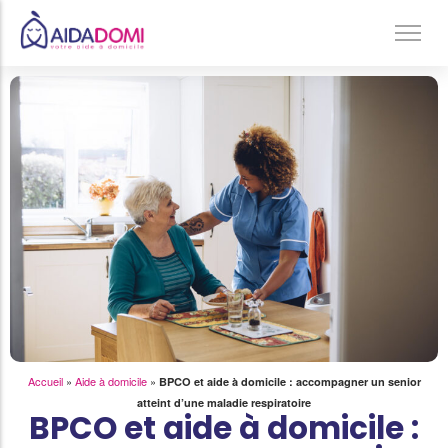
Ménage à domicile & Repassage
Garde d’enfants
Jardinage & Bricolage
Aide aux personnes âgées
Accompagnement du handicap
Téléassistance
Accueil
»
Aide à domicile
»
BPCO et aide à domicile : accompagner un senior
atteint d’une maladie respiratoire
BPCO et aide à domicile :