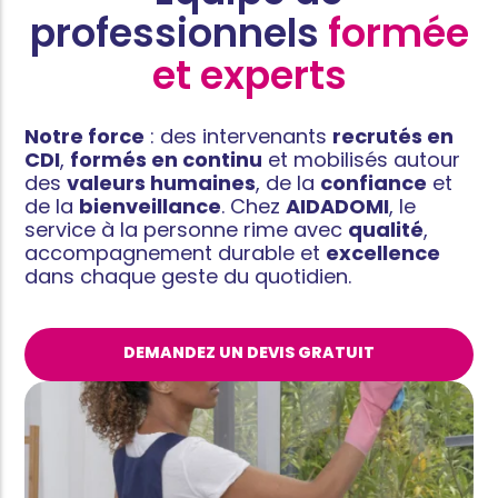
professionnels
formée
et experts
Notre force
: des intervenants
recrutés en
CDI
,
formés en continu
et mobilisés autour
des
valeurs humaines
, de la
confiance
et
de la
bienveillance
. Chez
AIDADOMI
, le
service à la personne rime avec
qualité
,
accompagnement durable et
excellence
dans chaque geste du quotidien.
DEMANDEZ UN DEVIS GRATUIT