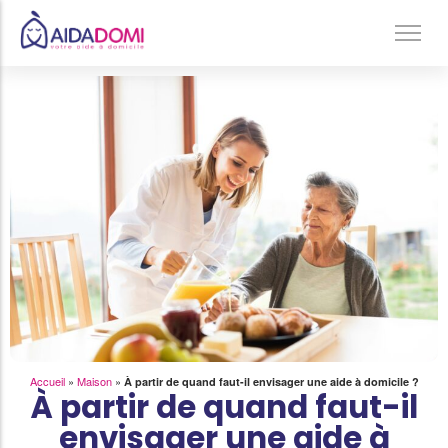
Ménage à domicile & Repassage
Garde d’enfants
Jardinage & Bricolage
Aide aux personnes âgées
Accompagnement du handicap
Téléassistance
Accueil
»
Maison
»
À partir de quand faut-il envisager une aide à domicile ?
À partir de quand faut-il
envisager une aide à