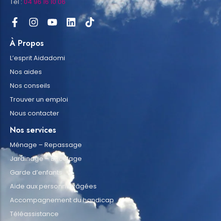
Tel :
04 96 16 10 06
À Propos
L’esprit Aidadomi
Nos aides
Nos conseils
Trouver un emploi
Nous contacter
Nos services
Ménage – Repassage
Jardinage – Bricolage
Garde d’enfants
Aide aux personnes âgées
Accompagnement du handicap
Téléassistance