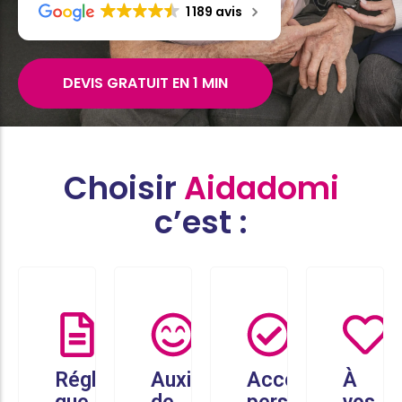
1 189 avis
DEVIS GRATUIT EN 1 MIN
Choisir
Aidadomi
c’est :
Réglez
Auxiliaires
Accompagneme
À