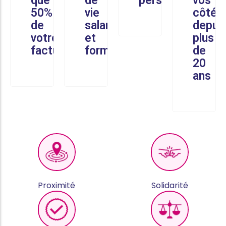
que
de
personnalisé
vos
50%
vie
côtés
de
salariés
depui
votre
et
plus
facture
formés
de
20
ans
Proximité
Solidarité