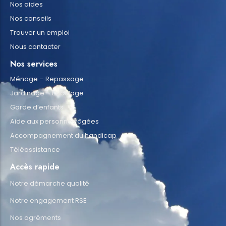
Nos aides
Nos conseils
Trouver un emploi
Nous contacter
Nos services
Ménage – Repassage
Jardinage – Bricolage
Garde d’enfants
Aide aux personnes âgées
Accompagnement du handicap
Téléassistance
Accès rapide
Notre démarche qualité
Notre engagement RSE
Nos agréments