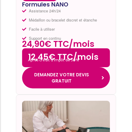
Formules NANO
Assistance 24h/24
Médaillon ou bracelet discret et étanche
Facile à utiliser
Support en continu
24,90€ TTC/mois
12,45€ TTC/mois
Après crédit d’impôt de 50%*
DEMANDEZ VOTRE DEVIS
GRATUIT