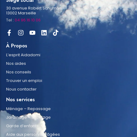
Siège social
30 avenue Robert Schuman
13002 Marseille
Tel :
04 96 16 10 06
À Propos
L’esprit Aidadomi
Nos aides
Nos conseils
Trouver un emploi
Nous contacter
Nos services
Ménage – Repassage
Jardinage – Bricolage
Garde d’enfants
Aide aux personnes âgées