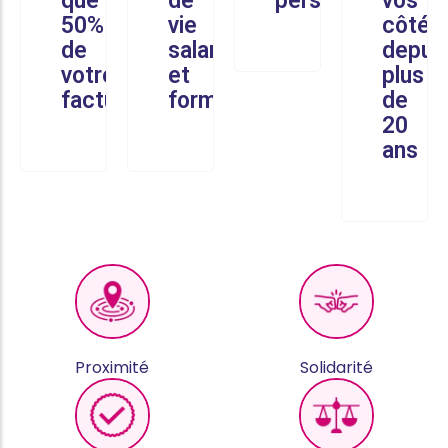
que
de
personnalisé
vos
50%
vie
côtés
de
salariés
depui
votre
et
plus
facture
formés
de
20
ans
Proximité
Solidarité