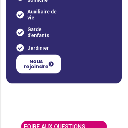
Auxiliaire de
vie
Garde
d’enfants
Jardinier
Nous
rejoindre
FOIRE AUX QUESTIONS