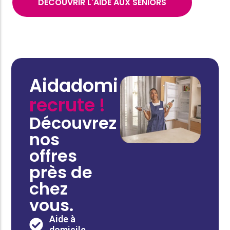
DÉCOUVRIR L'AIDE AUX SÉNIORS
Aidadomi
recrute !
Découvrez
nos
offres
près de
chez
vous.
Aide à
domicile