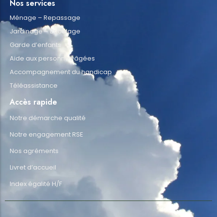
Nos services
Ménage – Repassage
Jardinage – Bricolage
Garde d’enfants
Aide aux personnes âgées
Accompagnement du handicap
Téléassistance
Accès rapide
Notre démarche qualité
Notre engagement RSE
Nos agréments
Livret d’accueil
Index égalité H/F