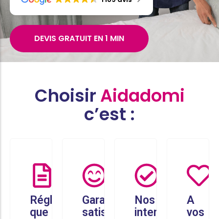
DEVIS GRATUIT EN 1 MIN
Choisir
Aidadomi
c’est :
Réglez
Garantie
Nos
A
que
satisfaction
intervenants
vos