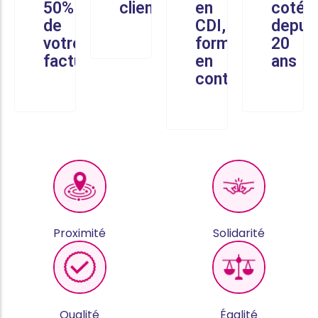
50%
client
en
cotés
de
CDI,
depui
votre
formés
20
facture
en
ans
continu
Proximité
Solidarité
Qualité
Égalité