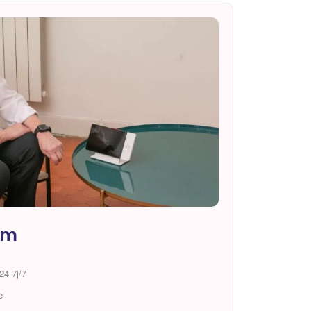
d’accompagnement à l’extérieur, qui
sont essentiels à mon bien-être et à
ma qualité de vie.
MERCI
um
24 7j/7
e