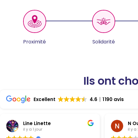
Proximité
Solidarité
Ils ont ch
Excellent
4.6
1 190 avis
Line Linette
N O
il y a 1 jour
il y a