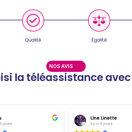
Qualité
Égalité
NOS AVIS
oisi la téléassistance ave
u
Line Linette
 3 jours
il y a 4 jours