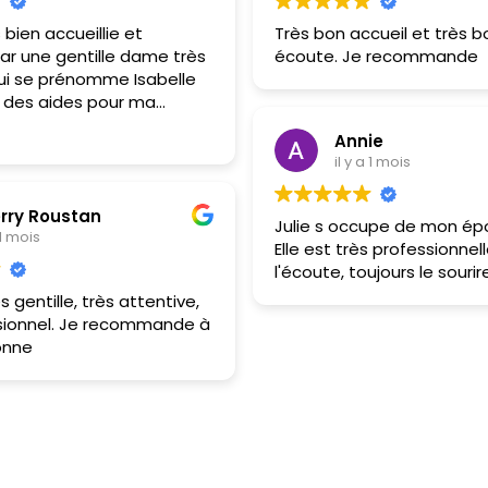
s bien accueillie et
Très bon accueil et très 
ar une gentille dame très
écoute. Je recommande
ui se prénomme Isabelle
 des aides pour ma
premier contact est
Annie
s important et il a été
il y a 1 mois
reux et humain.
erry Roustan
Julie s occupe de mon ép
 1 mois
Elle est très professionnell
l'écoute, toujours le sourir
ès gentille, très attentive,
ssionnel. Je recommande à
onne