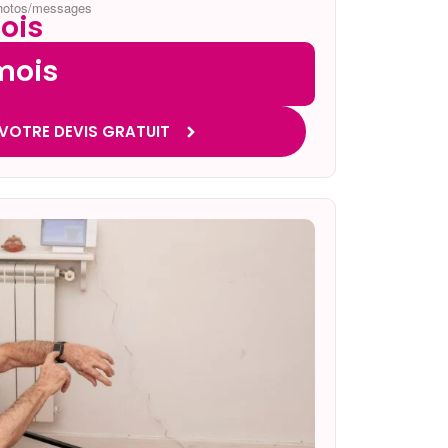
photos/messages
ois
mois
VOTRE DEVIS GRATUIT