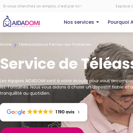
Si vous cherchez un emploi, c’est par ici !
Espace c
Nos services
Pourquoi 
Home
Téléassistance Pernes-les-Fontaines
Service de Téléa
Les équipes AIDADOMI sont à votre écoute pour vous accompagn
les-Fontaines. Nous vous aidons à choisir un dispositif fiable et 
tranquillité au quotidien.
1 190 avis