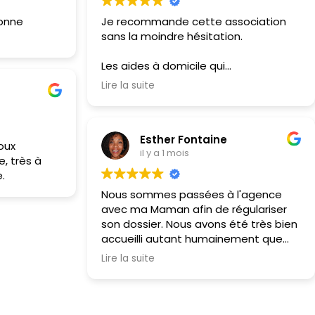
bonne
Je recommande cette association
sans la moindre hésitation.
Les aides à domicile qui
m’accompagnent sont toutes d’une
Lire la suite
grande gentillesse, très
professionnelles, efficaces et
toujours à l’écoute. Je préfère ne pas
Esther Fontaine
les nommer, car l’équipe évolue, mais
oux
il y a 1 mois
chacune apporte son sérieux, sa
e, très à
bienveillance et son implication au
e.
quotidien.
Nous sommes passées à l'agence
avec ma Maman afin de régulariser
Un grand merci également au
son dossier. Nous avons été très bien
responsable, Monsieur Ducastaing, qui
accueilli autant humainement que
est une personne exceptionnelle.
professionnellement. Personnes
Toujours disponible, humain,
Lire la suite
chaleureuses à l'écoute de bon
compréhensif et réactif, il trouve
conseil et rassurantes.
systématiquement des solutions
Djamila est la personne qui s'occupe
pour répondre à mes besoins,
de ma Maman depuis 2011, elle fait