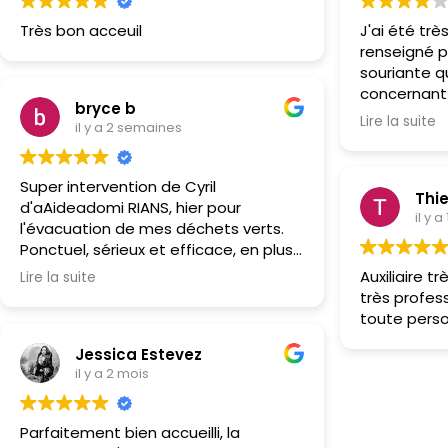
Très bon acceuil
J'ai été trè
renseigné p
souriante q
concernant
bryce b
maman. Le 
Lire la suite
il y a 2 semaines
toujours trè
très chaleu
Super intervention de Cyril
Thi
d'aAideadomi RIANS, hier pour
il y a
l'évacuation de mes déchets verts.
Ponctuel, sérieux et efficace, en plus
d'être très sympathique. Travail
Auxiliaire tr
Lire la suite
soigné et rapide, je recommande
très profe
sans hésiter !
toute pers
Jessica Estevez
il y a 2 mois
Parfaitement bien accueilli, la