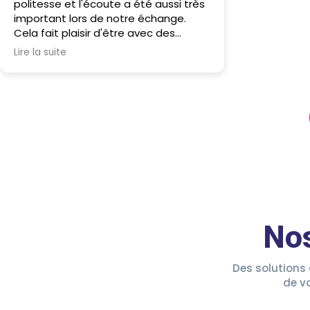
politesse et l'écoute a été aussi très
important lors de notre échange.
Cela fait plaisir d'être avec des
personnes qui savent prendre du
Lire la suite
temps pour nous.
No
Des solutions 
de v