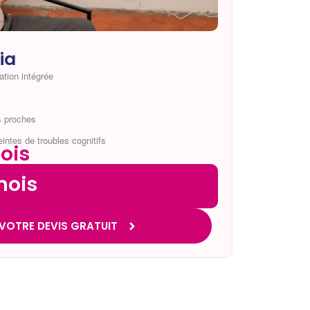
ia
ation intégrée
s proches
intes de troubles cognitifs
ois
mois
VOTRE DEVIS GRATUIT