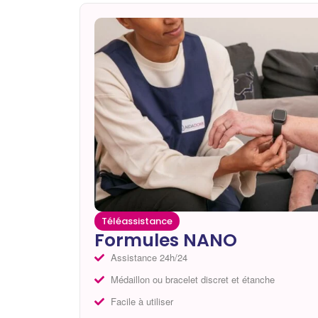
Téléassistance
Formules NANO
Assistance 24h/24
Médaillon ou bracelet discret et étanche
Facile à utiliser