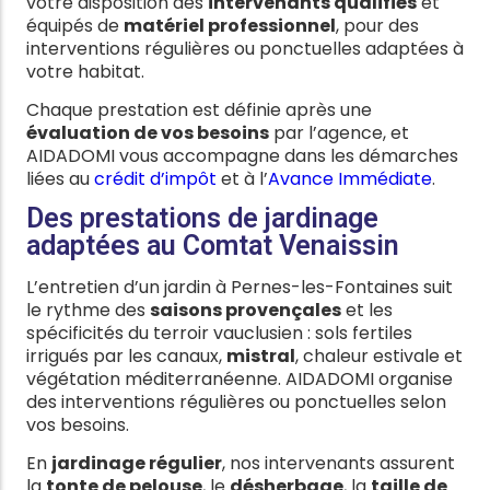
votre disposition des
intervenants qualifiés
et
équipés de
matériel professionnel
, pour des
interventions régulières ou ponctuelles adaptées à
votre habitat.
Chaque prestation est définie après une
évaluation de vos besoins
par l’agence, et
AIDADOMI vous accompagne dans les démarches
liées au
crédit d’impôt
et à l’
Avance Immédiate
.
Des prestations de jardinage
adaptées au Comtat Venaissin
L’entretien d’un jardin à Pernes-les-Fontaines suit
le rythme des
saisons provençales
et les
spécificités du terroir vauclusien : sols fertiles
irrigués par les canaux,
mistral
, chaleur estivale et
végétation méditerranéenne. AIDADOMI organise
des interventions régulières ou ponctuelles selon
vos besoins.
En
jardinage régulier
, nos intervenants assurent
la
tonte de pelouse
, le
désherbage
, la
taille de