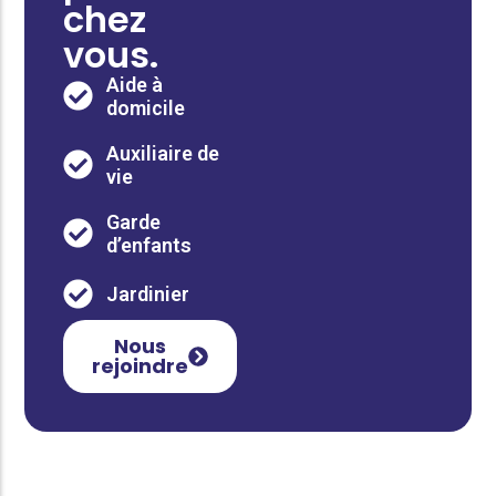
chez
vous.
Aide à
domicile
Auxiliaire de
vie
Garde
d’enfants
Jardinier
Nous
rejoindre