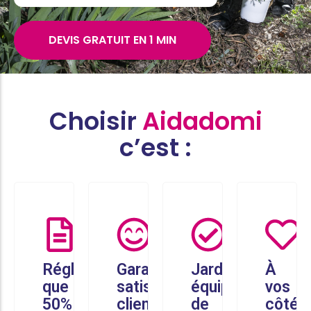
DEVIS GRATUIT EN 1 MIN
Choisir
Aidadomi
c’est :
Réglez
Garantie
Jardiniers
À
que
satisfaction
équipés
vos
50%
client
de
côtés