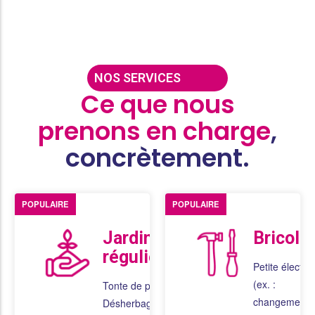
NOS SERVICES
Ce que nous
prenons en charge
,
concrètement.
POPULAIRE
POPULAIRE
Jardinage
Bricola
régulier
Petite électric
(ex. :
Tonte de pelouse
changement
Désherbage