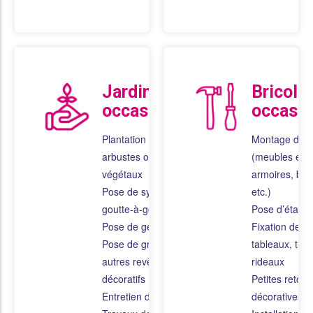
Jardinage
Bricola
occasionnel
occasio
Plantation de fleurs,
Montage de 
arbustes ou
(meubles en k
végétaux
armoires, bur
Pose de système de
etc.)
goutte-à-goutte
Pose d’étagè
Pose de géotextile
Fixation de mi
Pose de gravier ou
tableaux, trin
autres revêtements
rideaux
décoratifs
Petites retou
Entretien de piscine
décoratives