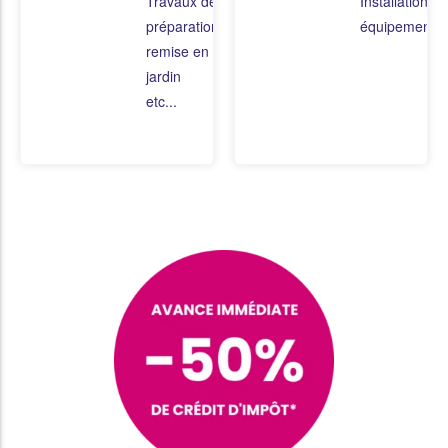
Travaux de
Installation de
préparation ou
équipements
remise en état du
jardin
etc...