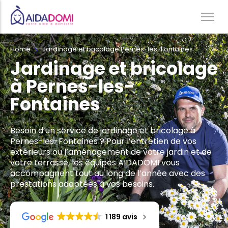
Home
Jardinage et bricolage Pernes-les-Fontaines
Ménage à domicile & Repassage
Jardinage et bricolage
Garde d’enfants
à Pernes-les-
Jardinage & Bricolage
Fontaines
Aide aux personnes âgées
Accompagnement du handicap
Besoin d’un service de jardinage et bricolage à
Téléassistance
Pernes-les-Fontaines ? Pour l’entretien de vos
extérieurs ou l’aménagement de votre jardin et de
votre terrasse, les équipes AIDADOMI vous
accompagnent tout au long de l’année avec des
prestations adaptées à vos besoins.
1 189 avis