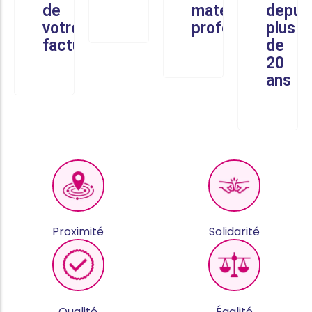
de
matériel
depui
votre
professionnel
plus
facture
de
20
ans
Proximité
Solidarité
Qualité
Égalité