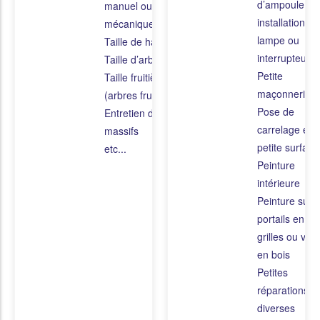
d’ampoule,
manuel ou
installation de
mécanique
lampe ou
Taille de haies
interrupteur
Taille d’arbustes
Petite
Taille fruitière
maçonnerie
(arbres fruitiers)
Pose de
Entretien des
carrelage en
massifs
petite surface
etc...
Peinture
intérieure
Peinture sur
portails en fer
grilles ou vole
en bois
Petites
réparations
diverses