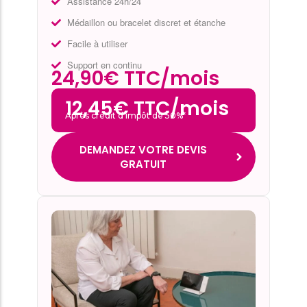
Assistance 24h/24
Médaillon ou bracelet discret et étanche
Facile à utiliser
Support en continu
24,90€ TTC/mois
12,45€ TTC/mois
Après crédit d’impôt de 50%*
DEMANDEZ VOTRE DEVIS
GRATUIT