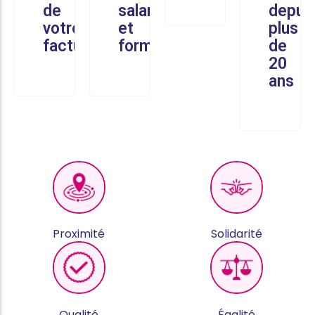
de
salariés
depui
votre
et
plus
facture
formés
de
20
ans
Proximité
Solidarité
Qualité
Égalité