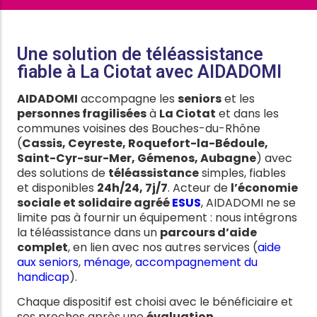
Une solution de téléassistance
fiable à La Ciotat avec AIDADOMI
AIDADOMI
accompagne les
seniors
et les
personnes fragilisées
à
La Ciotat
et dans les
communes voisines des Bouches-du-Rhône
(
Cassis, Ceyreste, Roquefort-la-Bédoule,
Saint-Cyr-sur-Mer, Gémenos, Aubagne
) avec
des solutions de
téléassistance
simples, fiables
et disponibles
24h/24, 7j/7
. Acteur de
l’économie
sociale et solidaire agréé
ESUS
, AIDADOMI ne se
limite pas à fournir un équipement : nous intégrons
la téléassistance dans un
parcours d’aide
complet
, en lien avec nos autres services (
aide
aux seniors
,
ménage
,
accompagnement du
handicap
).
Chaque dispositif est choisi avec le bénéficiaire et
ses proches après une
évaluation