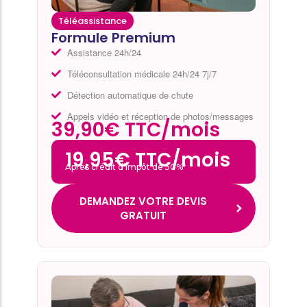
Téléassistance
Formule Premium
Assistance 24h/24
Téléconsultation médicale 24h/24 7j/7
Détection automatique de chute
Appels vidéo et réception de photos/messages
39,90€ TTC/mois
19,95€ TTC/mois
Après crédit d’impôt de 50%*
DEMANDEZ VOTRE DEVIS
GRATUIT