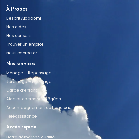
À Propos
L’esprit Aidadomi
Nos aides
Nos conseils
Trouver un emploi
Nous contacter
Nos services
Ménage – Repassage
Jardinage – Bricolage
Garde d’enfants
Aide aux personnes âgées
Accompagnement du handicap
Téléassistance
Accès rapide
Notre démarche qualité