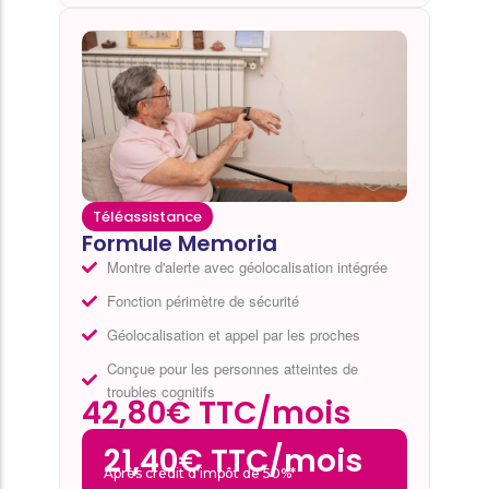
Téléassistance
Formule Memoria
Montre d'alerte avec géolocalisation intégrée
Fonction périmètre de sécurité
Géolocalisation et appel par les proches
Conçue pour les personnes atteintes de
troubles cognitifs
42,80€ TTC/mois
21,40€ TTC/mois
Après crédit d’impôt de 50%*