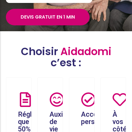
DEVIS GRATUIT EN 1 MIN
Choisir
Aidadomi
c’est :
Réglez
Auxiliaires
Accompagneme
À
que
de
personnalisé
vos
50%
vie
côtés