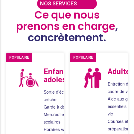
NOS SERVICES
Ce que nous
prenons en charge
,
concrètement.
POPULAIRE
POPULAIRE
Enfants et
Adultes
adolescents
Entretien du
cadre de vie
Sortie d’école et
Aide aux gest
crèche
essentiels de 
Garde à domicile
vie
Mercredi et vacances
Courses et
scolaires
préparation d
Horaires variables et