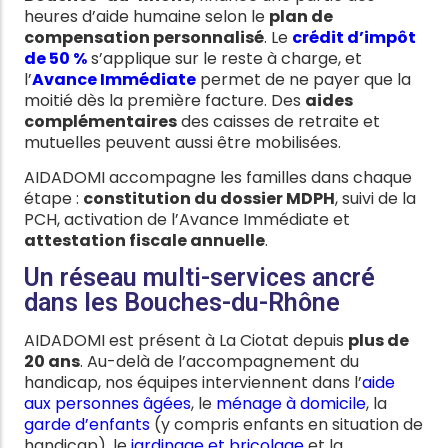
heures d’aide humaine selon le
plan de
compensation personnalisé
. Le
crédit d’impôt
de 50 %
s’applique sur le reste à charge, et
l’
Avance Immédiate
permet de ne payer que la
moitié dès la première facture. Des
aides
complémentaires
des caisses de retraite et
mutuelles peuvent aussi être mobilisées.
AIDADOMI accompagne les familles dans chaque
étape :
constitution du dossier MDPH
, suivi de la
PCH, activation de l’Avance Immédiate et
attestation fiscale annuelle
.
Un réseau multi-services ancré
dans les Bouches-du-Rhône
AIDADOMI est présent à La Ciotat depuis
plus de
20 ans
. Au-delà de l’accompagnement du
handicap, nos équipes interviennent dans l’
aide
aux personnes âgées
, le
ménage à domicile
, la
garde d’enfants
(y compris enfants en situation de
handicap), le
jardinage et bricolage
et la