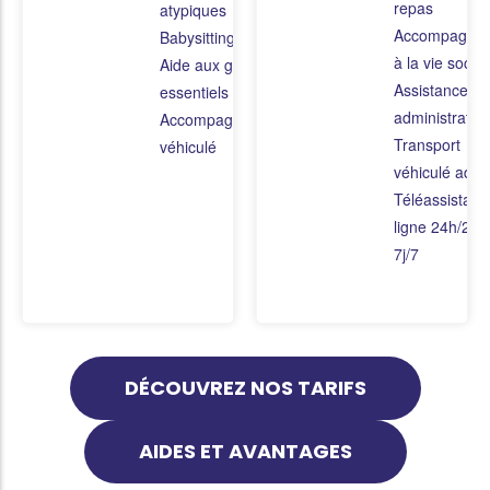
repas
atypiques
Accompagne
Babysitting
à la vie social
Aide aux gestes
Assistance
essentiels de la vie
administrative
Accompagnement
Transport
véhiculé
véhiculé adap
Téléassistanc
ligne 24h/24 e
7j/7
DÉCOUVREZ NOS TARIFS
AIDES ET AVANTAGES