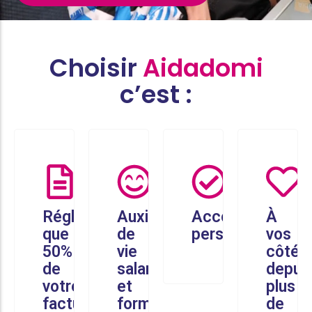
Choisir
Aidadomi
c’est :
Réglez
Auxiliaires
Accompagneme
À
que
de
personnalisé
vos
50%
vie
côtés
de
salariés
depui
votre
et
plus
facture
formés
de