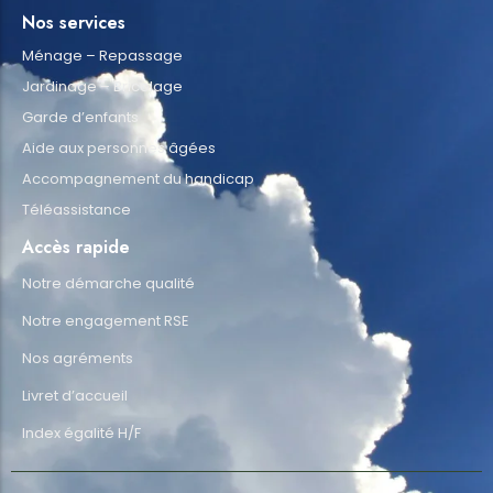
Nos services
Ménage – Repassage
Jardinage – Bricolage
Garde d’enfants
Aide aux personnes âgées
Accompagnement du handicap
Téléassistance
Accès rapide
Notre démarche qualité
Notre engagement RSE
Nos agréments
Livret d’accueil
Index égalité H/F