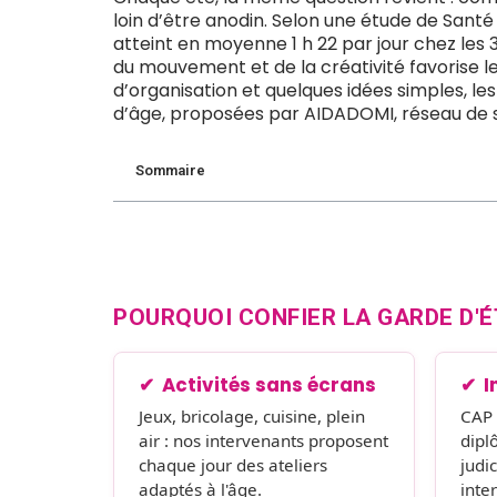
loin d’être anodin. Selon une étude de Sant
atteint en moyenne 1 h 22 par jour chez les 3-
du mouvement et de la créativité favorise l
d’organisation et quelques idées simples, l
d’âge, proposées par AIDADOMI, réseau de serv
Sommaire
POURQUOI CONFIER LA GARDE D'É
Activités sans écrans
I
Jeux, bricolage, cuisine, plein
CAP 
air : nos intervenants proposent
dipl
chaque jour des ateliers
judic
adaptés à l'âge.
inte