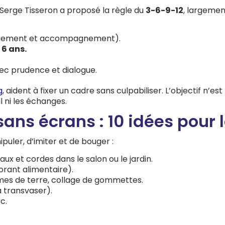
 Serge Tisseron a proposé la règle du
3-6-9-12
, largemen
rnement et accompagnement).
 6 ans.
vec prudence et dialogue.
g
, aident à fixer un cadre sans culpabiliser. L’objectif n’est
l ni les échanges.
ans écrans : 10 idées pour 
puler, d’imiter et de bouger :
ux et cordes dans le salon ou le jardin.
orant alimentaire).
mes de terre, collage de gommettes.
 à transvaser).
c.