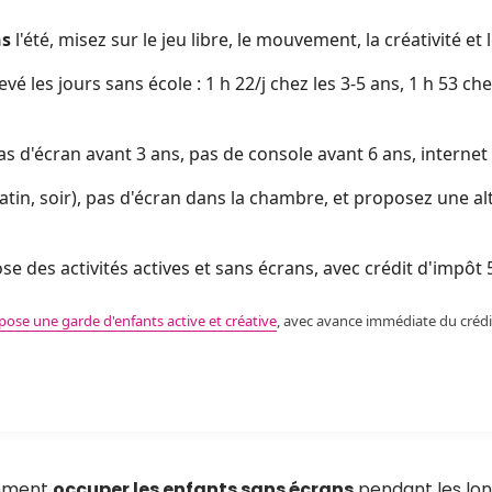
ns
l'été, misez sur le jeu libre, le mouvement, la créativité et 
vé les jours sans école : 1 h 22/j chez les 3-5 ans, 1 h 53 che
pas d'écran avant 3 ans, pas de console avant 6 ans, interne
atin, soir), pas d'écran dans la chambre, et proposez une al
e des activités actives et sans écrans, avec crédit d'impôt
se une garde d'enfants active et créative
, avec avance immédiate du crédi
omment
occuper les enfants sans écrans
pendant les lon