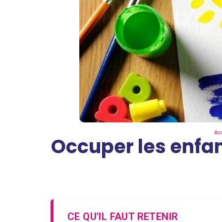
Acc
Occuper les enfant
CE QU'IL FAUT RETENIR