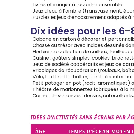
Livres et imagier à raconter ensemble.
Jeux d’eau à l’ombre (transvasement, épo
Puzzles et jeux d’encastrement adaptés à l
Dix idées pour les 6-
Cabane en carton à décorer et personnalis
Chasse au trésor avec indices dessinés dans
Herbier ou collection de cailloux, feuilles, co
Cuisine : goûters simples, cookies, brochette
Jeux de société coopératifs et jeux de cart
Bricolages de récupération (rouleaux, boît
Vélo, trottinette, ballon, corde à sauter au 
Petit potager en pot (radis, aromatiques) à 
Théâtre de marionnettes fabriquées à la m
Carnet de vacances : dessins, autocollants,
IDÉES D'ACTIVITÉS SANS ÉCRANS PAR Â
ÂGE
TEMPS D'ÉCRAN MOYEN (