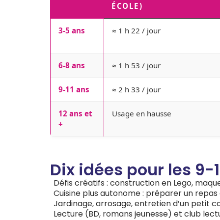
ÉCOLE)
3-5 ans
≈ 1 h 22 / jour
6-8 ans
≈ 1 h 53 / jour
9-11 ans
≈ 2 h 33 / jour
12 ans et
Usage en hausse
+
Dix idées pour les 9-
Défis créatifs : construction en Lego, maque
Cuisine plus autonome : préparer un repas 
Jardinage, arrosage, entretien d’un petit c
Lecture (BD, romans jeunesse) et club lect