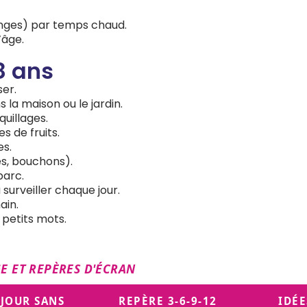
nges) par temps chaud.
’âge.
8 ans
er.
 la maison ou le jardin.
quillages.
s de fruits.
es.
es, bouchons).
parc.
surveiller chaque jour.
ain.
 petits mots.
GE ET REPÈRES D'ÉCRAN
JOUR SANS
REPÈRE 3-6-9-12
IDÉE