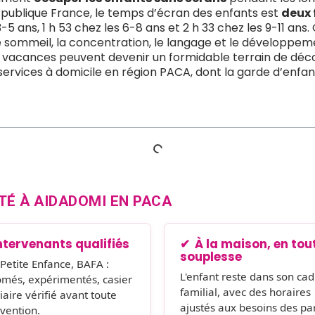
é publique France, le temps d’écran des enfants est
deux 
5 ans, 1 h 53 chez les 6-8 ans et 2 h 33 chez les 9-11 ans. O
e sommeil, la concentration, le langage et le développe
es vacances peuvent devenir un formidable terrain de déco
ices à domicile en région PACA, dont la garde d’enfants pr
TÉ À AIDADOMI EN PACA
ntervenants qualifiés
À la maison, en tou
souplesse
Petite Enfance, BAFA :
L'enfant reste dans son cad
ômés, expérimentés, casier
familial, avec des horaires
iaire vérifié avant toute
ajustés aux besoins des pa
rvention.