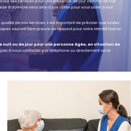
pose ses services pour une présence de jour comme de nuit
 aide à domicile sera ainsi à vos côtés pour vous aider à tout
qualité de nos services, il est important de préciser que toutes
ipes sauront faire preuve de respect pour votre intimité tout en
 nuit ou de jour pour une personne âgée, en situation de
z pas à nous contacter par téléphone ou directement via le