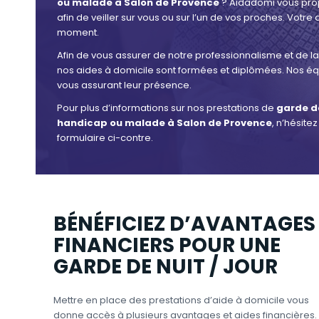
ou malade à Salon de Provence
? Aidadomi vous pro
afin de veiller sur vous ou sur l’un de vos proches. Votre
moment.
Afin de vous assurer de notre professionnalisme et de la 
nos aides à domicile sont formées et diplômées. Nos équ
vous assurant leur présence.
Pour plus d’informations sur nos prestations de
garde de
handicap ou malade à Salon de Provence
, n’hésite
formulaire ci-contre.
BÉNÉFICIEZ D’AVANTAGES
FINANCIERS POUR UNE
GARDE DE NUIT / JOUR
Mettre en place des prestations d’aide à domicile vous
donne accès à plusieurs avantages et aides financières.