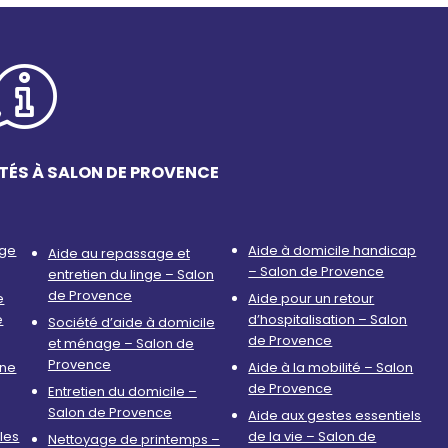
TÉS À SALON DE PROVENCE
age
Aide à domicile handicap
Aide au repassage et
– Salon de Provence
entretien du linge – Salon
de Provence
e
Aide pour un retour
e
d’hospitalisation – Salon
Société d’aide à domicile
de Provence
et ménage – Salon de
Provence
nne
Aide à la mobilité – Salon
de Provence
Entretien du domicile –
Salon de Provence
Aide aux gestes essentiels
les
de la vie – Salon de
Nettoyage de printemps –