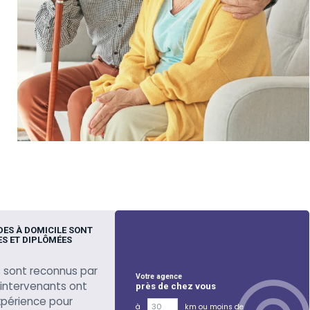
DES À DOMICILE SONT
S ET DIPLÔMÉES
 sont reconnus par
Votre agence
s intervenants ont
près de chez vous
xpérience pour
à
km ou moins de