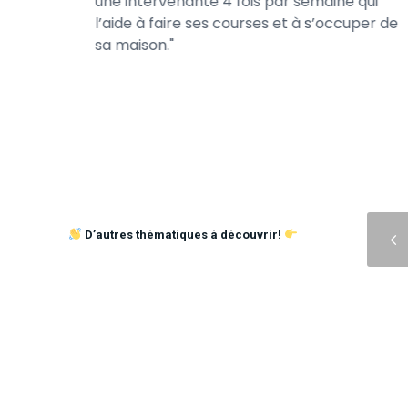
iaire de
une intervenante 4 fois par semaine qui
 et à
l’aide à faire ses courses et à s’occuper de
hydraté.
sa maison.
Précédent
D’autres thématiques à découvrir!