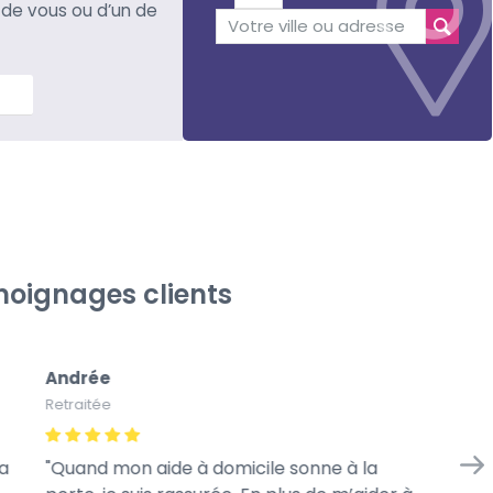
 de vous ou d’un de
lus
oignages clients
Andrée
Gi
Retraitée
À l
a
Quand mon aide à domicile sonne à la
Je