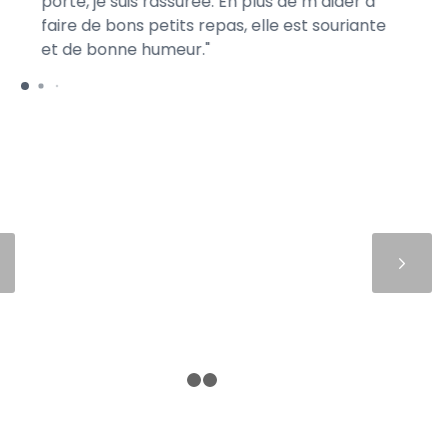
porte, je suis rassurée. En plus de m’aider à
ma
faire de bons petits repas, elle est souriante
ga
et de bonne humeur.
me
Suivant
1
2
3