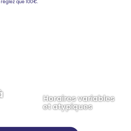
réglez que 100€.
à
Horaires variables
et atypiques