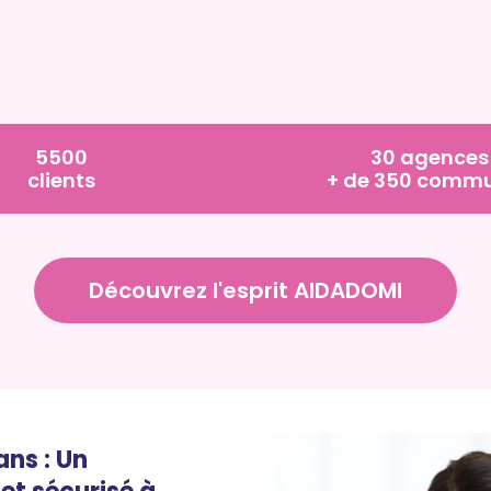
5500
30 agences
clients
+ de 350 comm
Découvrez l'esprit AIDADOMI
ans : Un