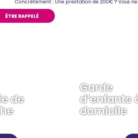
Concrètement : Une prestation de 200€ ? Vous ne 
ÊTRE RAPPELÉ
Garde
ie de
d’enfants 
che
domicile