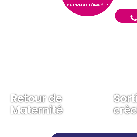
DE CRÉDIT D'IMPÔT*
Retour de
Sort
Maternité
crè