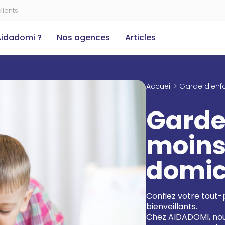
lients
Aidadomi ?
Nos agences
Articles
Accueil > Garde d'enf
Garde
moins
domic
Confiez votre tout-p
bienveillants.
Chez AIDADOMI, nou