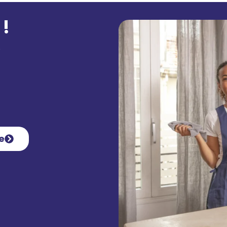
 !
.
e