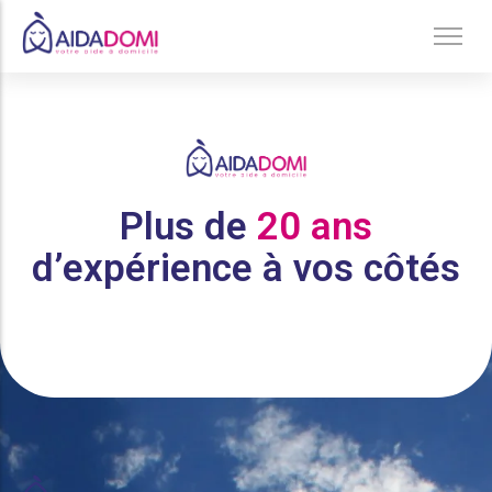
Accueil
/
Elementor #50955
Ménage à domicile & Repassage
Garde d’enfants
Jardinage & Bricolage
Plus de
20 ans
Aide aux personnes âgées
d’expérience à vos côtés
Accompagnement du handicap
Téléassistance