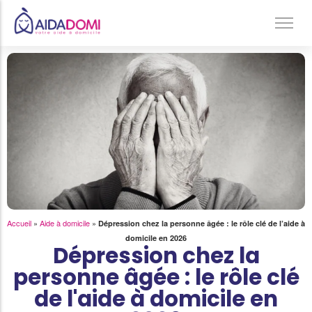
Ménage à domicile & Repassage
Garde d’enfants
Jardinage & Bricolage
Aide aux personnes âgées
Accompagnement du handicap
Téléassistance
Accueil
»
Aide à domicile
»
Dépression chez la personne âgée : le rôle clé de l’aide à
domicile en 2026
Dépression chez la
personne âgée : le rôle clé
de l'aide à domicile en