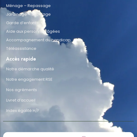
Ménage – Repassage
Jardinage – Bricolage
Garde d’enfants
Aide aux personnes âgées
Accompagnement du handicap
Téléassistance
Accès rapide
Notre démarche qualité
Notre engagement RSE
Nos agréments
Livret d’accueil
Index égalité H/F