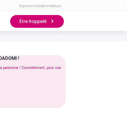
Espace collaborateurs
Être Rappelé
ous êtes ici :
Accueil
/
CTA Avance Immédiate
DADOMI !
 la personne ! Concrètement, pour une