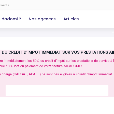
lients
Aidadomi ?
Nos agences
Articles
V
 DU CRÉDIT D’IMPÔT IMMÉDIAT SUR VOS PRESTATIONS AI
ire immédiatement les 50% du crédit d’impôt sur les prestations de service à
que 100€ lors du paiement de votre facture AIDADOMI !
n charge (CARSAT, APA,…) ne sont pas éligibles au crédit d’impôt immédiat.
Découvrez les aides financières auxquelles vous avez droit