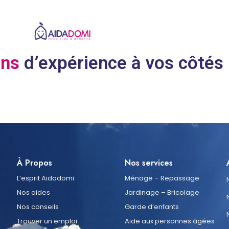
ans
d’expérience à vos côtés
À Propos
Nos services
L’esprit Aidadomi
Ménage – Repassage
Nos aides
Jardinage – Bricolage
Nos conseils
Garde d’enfants
Trouver un emploi
Aide aux personnes âgées