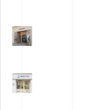
Agence
de
Pertuis
Secteur
de
Varages