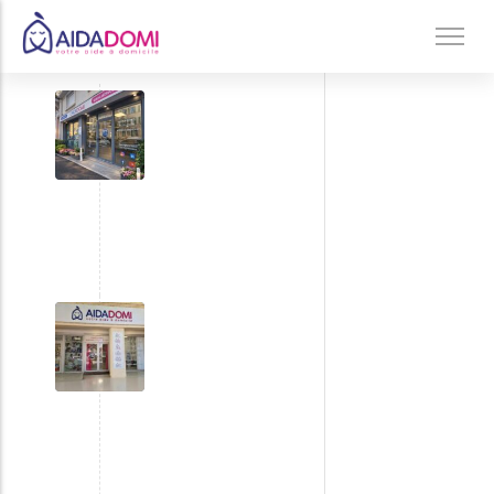
Accueil
/
agences
Agence
Ménage à domicile & Repassage
de
Garde d’enfants
Toulon
Jardinage & Bricolage
Aide aux personnes âgées
Accompagnement du handicap
Téléassistance
Agence
de
Port-
Saint-
Louis