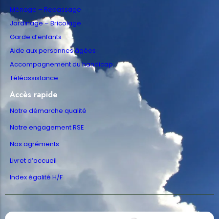
Ménage – Repassage
Jardinage – Bricolage
Garde d’enfants
Aide aux personnes âgées
Accompagnement du handicap
Téléassistance
Accès rapide
Notre démarche qualité
Notre engagement RSE
Nos agréments
Livret d’accueil
Index égalité H/F