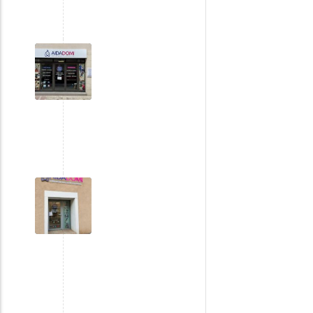
Agence
de
Sorgues
Agence
de
Saint-
Maximin-
la-
Sainte-
Baume