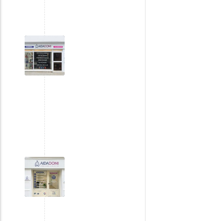
Agence
de
Châteauneuf-
les-
Martigues
Agence
de
Barjols