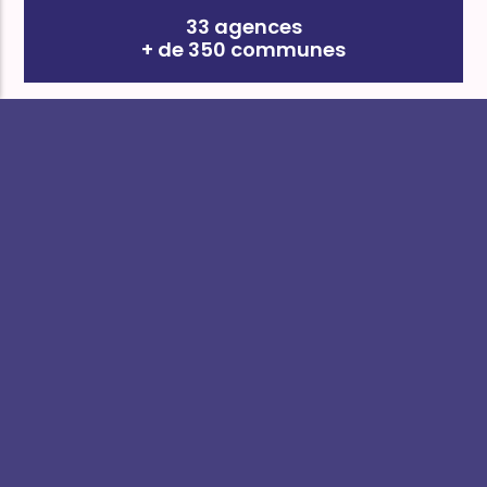
33 agences
+ de 350 communes
Leader indépendant
de la Région Sud
Proximité
Solidarité