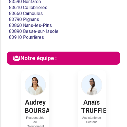
83590 Gonfaron
83610 Collobrières
83660 Carnoules
83790 Pignans
83860 Nans-les-Pins
83890 Besse-sur-Issole
83910 Pourrières
Notre équipe :
Audrey
Anaïs
BOURSAUD
TRUFFIER
Responsable
Assistante de
de
Secteur
Groupement