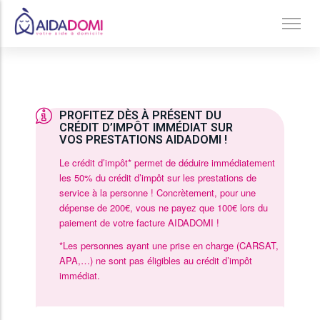
Accueil
/
BLOC CTA Fin de page Avance Immédiate
Ménage à domicile & Repassage
Garde d’enfants
PROFITEZ DÈS À PRÉSENT DU
Jardinage & Bricolage
CRÉDIT D’IMPÔT IMMÉDIAT SUR
VOS PRESTATIONS AIDADOMI !
Aide aux personnes âgées
Le crédit d’impôt* permet de déduire immédiatement
Accompagnement du handicap
les 50% du crédit d’impôt sur les prestations de
service à la personne ! Concrètement, pour une
Téléassistance
dépense de 200€, vous ne payez que 100€ lors du
paiement de votre facture AIDADOMI !
*Les personnes ayant une prise en charge (CARSAT,
APA,…) ne sont pas éligibles au crédit d’impôt
immédiat.