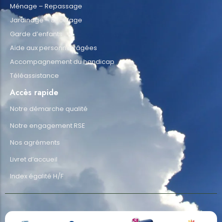
Ménage – Repassage
Jardinage – Bricolage
Garde d’enfants
Aide aux personnes âgées
Accompagnement du handicap
Téléassistance
Accès rapide
Notre démarche qualité
Notre engagement RSE
Nos agréments
Livret d’accueil
Index égalité H/F