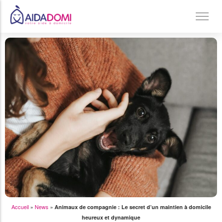
Ménage à domicile & Repassage
Garde d’enfants
Jardinage & Bricolage
Aide aux personnes âgées
Accompagnement du handicap
Téléassistance
Accueil
»
News
»
Animaux de compagnie : Le secret d’un maintien à domicile
heureux et dynamique