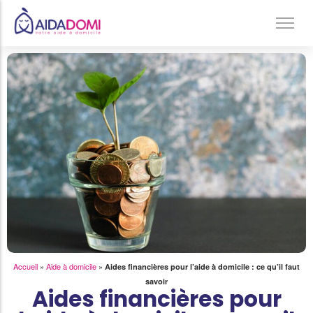
Ménage à domicile & Repassage
Garde d’enfants
Jardinage & Bricolage
Aide aux personnes âgées
Accompagnement du handicap
Téléassistance
Accueil
»
Aide à domicile
»
Aides financières pour l’aide à domicile : ce qu’il faut
savoir
Aides financières pour