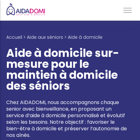
Ménage à domicile & Repassage
Accueil > Aide aux séniors > Aide à domicile
Garde d’enfants
Aide à domicile sur-
Jardinage & Bricolage
mesure pour le
Aide aux personnes âgées
maintien à domicile
Accompagnement du handicap
des séniors
Téléassistance
Chez AIDADOMI, nous accompagnons chaque
senior avec bienveillance, en proposant un
service d’aide à domicile personnalisé et évolutif
selon les besoins. Notre objectif : favoriser le
bien-être à domicile et préserver l’autonomie de
nos aînés.