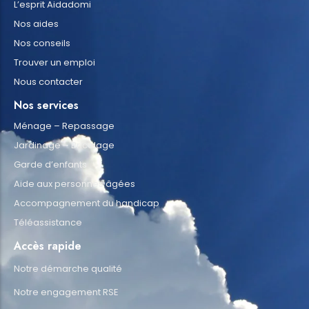
L’esprit Aidadomi
Nos aides
Nos conseils
Trouver un emploi
Nous contacter
Nos services
Ménage – Repassage
Jardinage – Bricolage
Garde d’enfants
Aide aux personnes âgées
Accompagnement du handicap
Téléassistance
Accès rapide
Notre démarche qualité
Notre engagement RSE