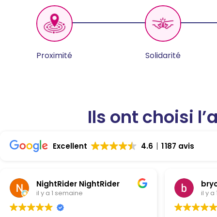
Proximité
Solidarité
Ils ont choisi 
Excellent
4.6
1 187 avis
NightRider NightRider
bry
il y a 1 semaine
il y 