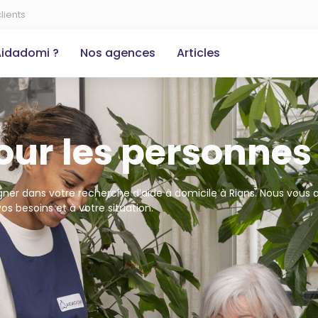
lients
Aidadomi ?
Nos agences
Articles
our les personnes
er dans votre recherche d’aide à domicile à Rians. Nous vous 
os besoins et à votre situation.