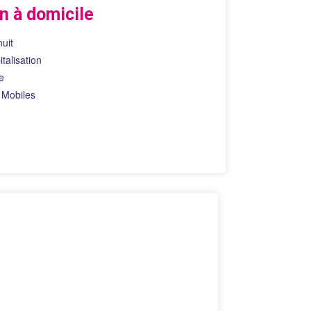
n à domicile
uit
talisation
e
 Mobiles