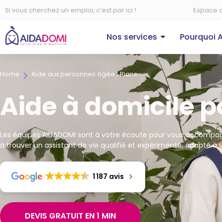
Si vous cherchez un emploi, c’est par ici !
Espace c
Nos services
Pourquoi 
Home
Aide aux personnes âgées Rians
Aide à domicile p
Les équipes AIDADOMI sont à votre écoute pour vous accompagn
à trouver un assistant de vie qualifié et expérimenté, adapté à v
1 187 avis
DEVIS GRATUIT EN 1 MIN