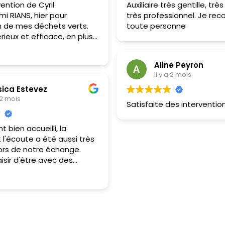
ention de Cyril
Auxiliaire très gentille, trè
i RIANS, hier pour
très professionnel. Je r
n de mes déchets verts.
toute personne
rieux et efficace, en plus
 sympathique. Travail
rapide, je recommande
Aline Peyron
 !
il y a 2 mois
sica Estevez
a 2 mois
Satisfaite des interventio
 bien accueilli, la
 l'écoute a été aussi très
ors de notre échange.
aisir d'être avec des
ui savent prendre du
 nous.