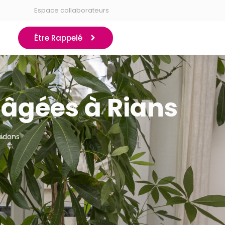
Espace collaborateurs
Être Rappelé
 âgées à Rians
aidons