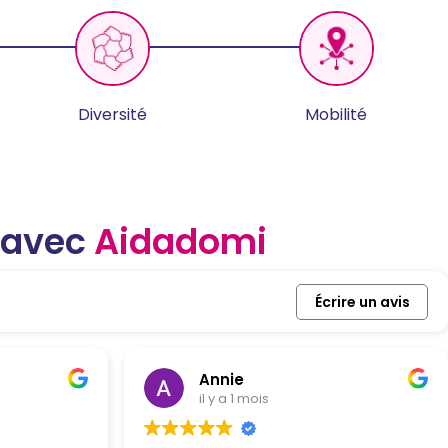
Diversité
Mobilité
s avec
Aidadomi
Écrire un avis
Annie
il y a 1 mois