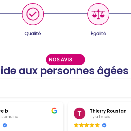
Qualité
Égalité
NOS AVIS
l’aide aux personnes âgée
ce b
Thierry Roustan
a 1 semaine
il y a 1 mois