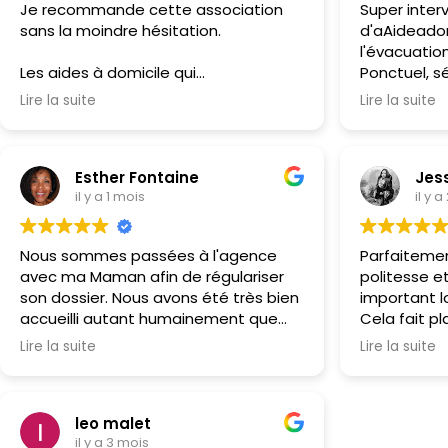
Je recommande cette association
Super interv
sans la moindre hésitation.
d'aAideadom
l'évacuatio
Les aides à domicile qui
Ponctuel, sé
m’accompagnent sont toutes d’une
d'être très
Lire la suite
Lire la suite
grande gentillesse, très
soigné et 
professionnelles, efficaces et
sans hésiter
toujours à l’écoute. Je préfère ne pas
Esther Fontaine
Jes
les nommer, car l’équipe évolue, mais
il y a 1 mois
il y 
chacune apporte son sérieux, sa
bienveillance et son implication au
quotidien.
Nous sommes passées à l'agence
Parfaitement
avec ma Maman afin de régulariser
politesse et
Un grand merci également au
son dossier. Nous avons été très bien
important l
responsable, Monsieur Ducastaing, qui
accueilli autant humainement que
Cela fait pl
est une personne exceptionnelle.
professionnellement. Personnes
personnes q
Toujours disponible, humain,
Lire la suite
Lire la suite
chaleureuses à l'écoute de bon
temps pour
compréhensif et réactif, il trouve
conseil et rassurantes.
systématiquement des solutions
Djamila est la personne qui s'occupe
pour répondre à mes besoins,
leo malet
de ma Maman depuis 2011, elle fait
notamment en ce qui concerne les
il y a 3 mois
maintenant partie de notre famille.