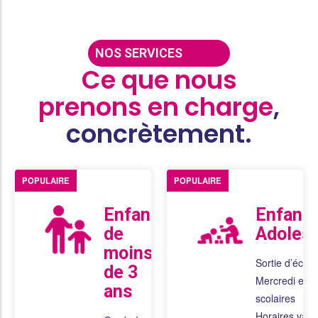
NOS SERVICES
Ce que nous
prenons en charge
,
concrètement.
POPULAIRE
POPULAIRE
Enfants
Enfants
de
Adoles
moins
Sortie d’école
de 3
Mercredi et 
ans
scolaires
Horaires varia