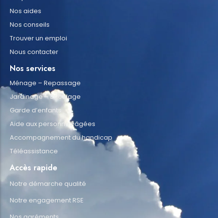
Nos aides
Nos conseils
Trouver un emploi
Nous contacter
Nos services
Ménage – Repassage
Jardinage – Bricolage
Garde d’enfants
Aide aux personnes âgées
Accompagnement du handicap
Téléassistance
Accès rapide
Notre démarche qualité
Notre engagement RSE
Nos agréments