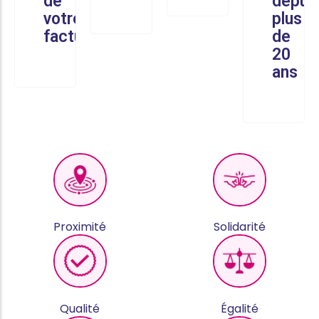
de
depui
votre
plus
facture
de
20
ans
Proximité
Solidarité
Qualité
Égalité