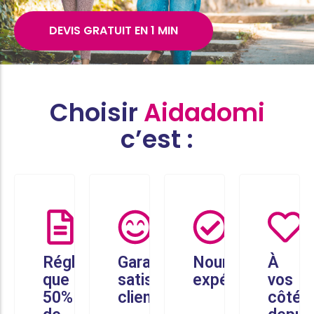
DEVIS GRATUIT EN 1 MIN
Choisir
Aidadomi
c’est :
Réglez
Garantie
Nounous
À
que
satisfaction
expérimentées
vos
50%
client
côtés