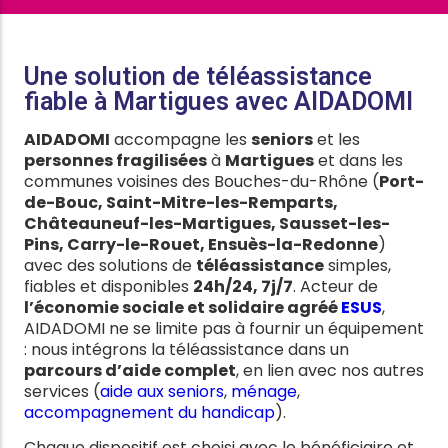
Une solution de téléassistance
fiable à Martigues avec AIDADOMI
AIDADOMI
accompagne les
seniors
et les
personnes fragilisées
à
Martigues
et dans les
communes voisines des Bouches-du-Rhône (
Port-
de-Bouc, Saint-Mitre-les-Remparts,
Châteauneuf-les-Martigues, Sausset-les-
Pins, Carry-le-Rouet, Ensuès-la-Redonne
)
avec des solutions de
téléassistance
simples,
fiables et disponibles
24h/24, 7j/7
. Acteur de
l’économie sociale et solidaire agréé
ESUS
,
AIDADOMI ne se limite pas à fournir un équipement
: nous intégrons la téléassistance dans un
parcours d’aide complet
, en lien avec nos autres
services (
aide aux seniors
,
ménage
,
accompagnement du handicap
).
Chaque dispositif est choisi avec le bénéficiaire et