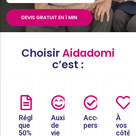
DEVIS GRATUIT EN 1 MIN
Choisir
Aidadomi
c’est :
Réglez
Auxiliaires
Accompagneme
À
que
de
personnalisé
vos
50%
vie
côtés