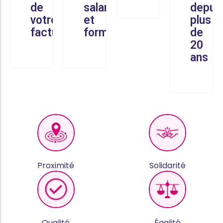
de
salariés
depui
votre
et
plus
facture
formés
de
20
ans
Proximité
Solidarité
Qualité
Égalité