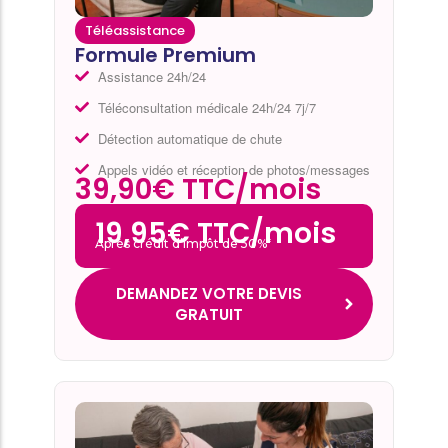
Téléassistance
Formule Premium
Assistance 24h/24
Téléconsultation médicale 24h/24 7j/7
Détection automatique de chute
Appels vidéo et réception de photos/messages
39,90€ TTC/mois
19,95€ TTC/mois
Après crédit d’impôt de 50%*
DEMANDEZ VOTRE DEVIS
GRATUIT