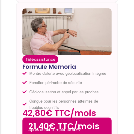
Téléassistance
Formule Memoria
Montre d'alerte avec géolocalisation intégrée
Fonction périmètre de sécurité
Géolocalisation et appel par les proches
Conçue pour les personnes atteintes de
troubles cognitifs
42,80€ TTC/mois
21,40€ TTC/mois
Après crédit d’impôt de 50%*