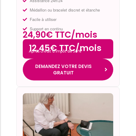
Assistance 24h/24
Médaillon ou bracelet discret et étanche
Facile à utiliser
Support en continu
24,90€ TTC/mois
12,45€ TTC/mois
Après crédit d’impôt de 50%*
DEMANDEZ VOTRE DEVIS
GRATUIT