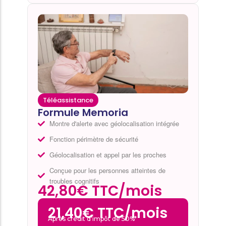
Téléassistance
Formule Memoria
Montre d'alerte avec géolocalisation intégrée
Fonction périmètre de sécurité
Géolocalisation et appel par les proches
Conçue pour les personnes atteintes de
troubles cognitifs
42,80€ TTC/mois
21,40€ TTC/mois
Après crédit d’impôt de 50%*