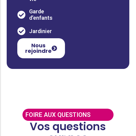
Garde
d’enfants
Jardinier
Nous
rejoindre
FOIRE AUX QUESTIONS
Vos questions