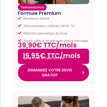
Téléassistance
Formule Premium
Assistance 24h/24
Téléconsultation médicale 24h/24 7j/7
Détection automatique de chute
Appels vidéo et réception de photos/messages
39,90€ TTC/mois
19,95€ TTC/mois
Après crédit d’impôt de 50%*
DEMANDEZ VOTRE DEVIS
GRATUIT