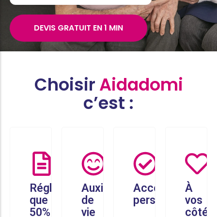
DEVIS GRATUIT EN 1 MIN
Choisir
Aidadomi
c’est :
Réglez
Auxiliaires
Accompagneme
À
que
de
personnalisé
vos
50%
vie
côtés