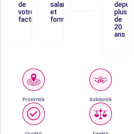
de
salariés
depui
votre
et
plus
facture
formés
de
20
ans
Proximité
Solidarité
Qualité
Égalité