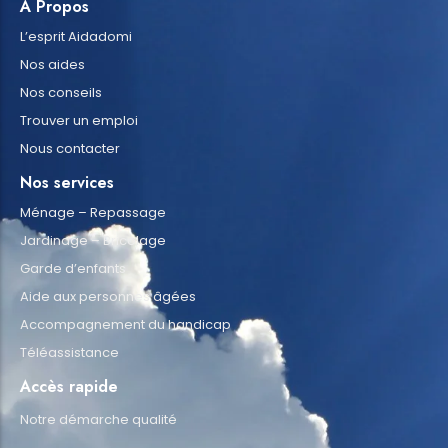
À Propos
L’esprit Aidadomi
Nos aides
Nos conseils
Trouver un emploi
Nous contacter
Nos services
Ménage – Repassage
Jardinage – Bricolage
Garde d’enfants
Aide aux personnes âgées
Accompagnement du handicap
Téléassistance
Accès rapide
Notre démarche qualité