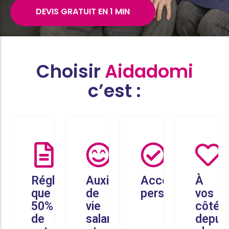
DEVIS GRATUIT EN 1 MIN
Choisir
Aidadomi
c’est :
Réglez
Auxiliaires
Accompagneme
À
que
de
personnalisé
vos
50%
vie
côtés
de
salariés
depui