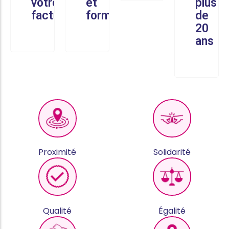
votre
et
plus
facture
formés
de
20
ans
Proximité
Solidarité
Qualité
Égalité