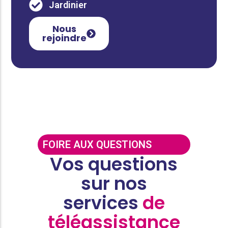
Jardinier
Nous
rejoindre
FOIRE AUX QUESTIONS
Vos questions
sur nos
services
de
téléassistance