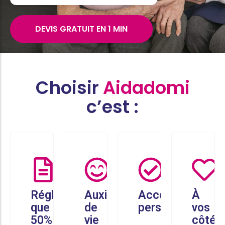
DEVIS GRATUIT EN 1 MIN
Choisir
Aidadomi
c’est :
Réglez
Auxiliaires
Accompagneme
À
que
de
personnalisé
vos
50%
vie
côtés