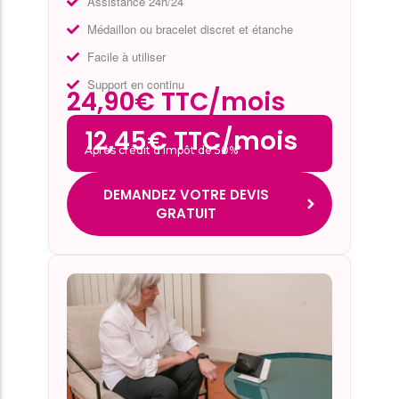
Assistance 24h/24
Médaillon ou bracelet discret et étanche
Facile à utiliser
Support en continu
24,90€ TTC/mois
12,45€ TTC/mois
Après crédit d’impôt de 50%*
DEMANDEZ VOTRE DEVIS
GRATUIT