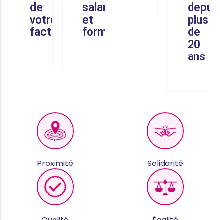
de
salariés
depui
votre
et
plus
facture
formés
de
20
ans
Proximité
Solidarité
Qualité
Égalité