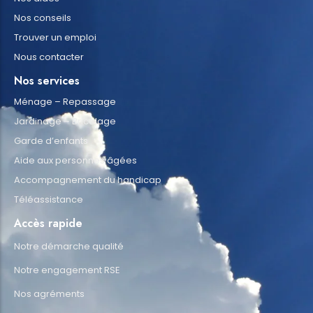
Nos conseils
Trouver un emploi
Nous contacter
Nos services
Ménage – Repassage
Jardinage – Bricolage
Garde d’enfants
Aide aux personnes âgées
Accompagnement du handicap
Téléassistance
Accès rapide
Notre démarche qualité
Notre engagement RSE
Nos agréments