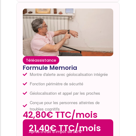
Téléassistance
Formule Memoria
Montre d'alerte avec géolocalisation intégrée
Fonction périmètre de sécurité
Géolocalisation et appel par les proches
Conçue pour les personnes atteintes de
troubles cognitifs
42,80€ TTC/mois
21,40€ TTC/mois
Après crédit d’impôt de 50%*