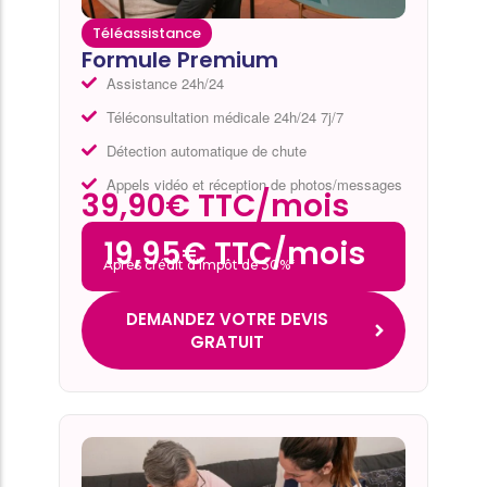
Téléassistance
Formule Premium
Assistance 24h/24
Téléconsultation médicale 24h/24 7j/7
Détection automatique de chute
Appels vidéo et réception de photos/messages
39,90€ TTC/mois
19,95€ TTC/mois
Après crédit d’impôt de 50%*
DEMANDEZ VOTRE DEVIS
GRATUIT