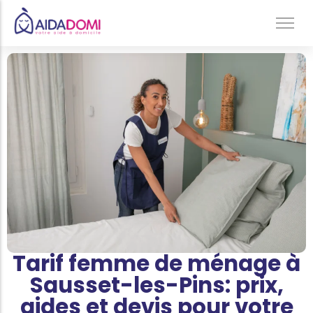
Ménage à domicile & Repassage
Garde d’enfants
Jardinage & Bricolage
Aide aux personnes âgées
Accompagnement du handicap
Téléassistance
Tarif femme de ménage à
Sausset-les-Pins: prix,
aides et devis pour votre