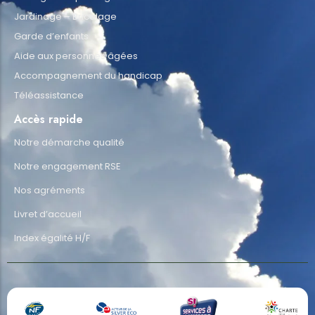
Jardinage – Bricolage
Garde d’enfants
Aide aux personnes âgées
Accompagnement du handicap
Téléassistance
Accès rapide
Notre démarche qualité
Notre engagement RSE
Nos agréments
Livret d’accueil
Index égalité H/F