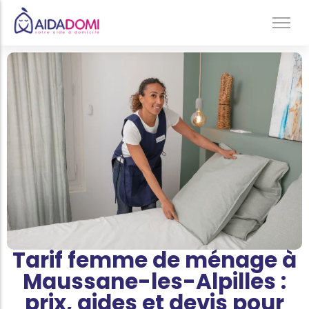
Ménage à domicile & Repassage
Garde d’enfants
Jardinage & Bricolage
Aide aux personnes âgées
Accompagnement du handicap
Téléassistance
Tarif femme de ménage à
Maussane-les-Alpilles :
prix, aides et devis pour